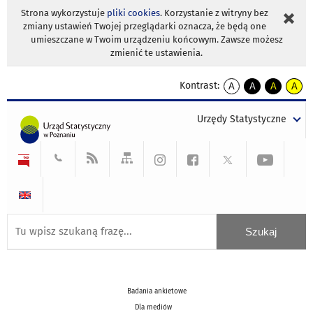
Strona wykorzystuje
pliki cookies
. Korzystanie z witryny bez
zmiany ustawień Twojej przeglądarki oznacza, że będą one
umieszczane w Twoim urządzeniu końcowym. Zawsze możesz
zmienić te ustawienia.
Kontrast:
A
A
A
A
kontrast
kontrast
kontrast
kontra
domyślny
biały
żółty
czarny
Urzędy Statystyczne
tekst
tekst
tekst
na
na
na
czarnym
czarnym
żółtym
Badania ankietowe
Dla mediów