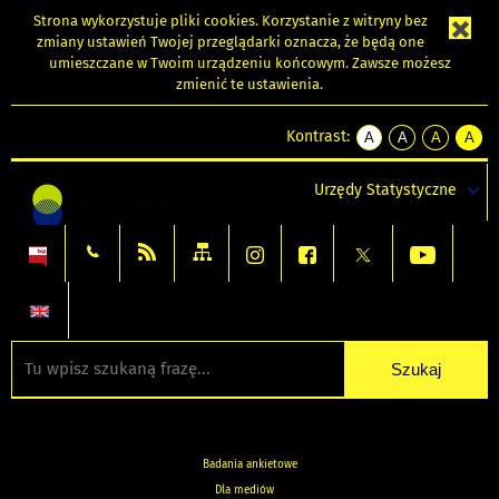
Strona wykorzystuje
pliki cookies
. Korzystanie z witryny bez
zmiany ustawień Twojej przeglądarki oznacza, że będą one
umieszczane w Twoim urządzeniu końcowym. Zawsze możesz
zmienić te ustawienia.
Kontrast:
A
A
A
A
kontrast
kontrast
kontrast
kontra
domyślny
biały
żółty
czarny
Urzędy Statystyczne
tekst
tekst
tekst
na
na
na
czarnym
czarnym
żółtym
Badania ankietowe
Dla mediów