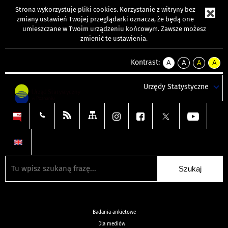
Strona wykorzystuje
pliki cookies
. Korzystanie z witryny bez
zmiany ustawień Twojej przeglądarki oznacza, że będą one
umieszczane w Twoim urządzeniu końcowym. Zawsze możesz
zmienić te ustawienia.
Kontrast:
A
A
A
A
kontrast
kontrast
kontrast
kontra
domyślny
biały
żółty
czarny
Urzędy Statystyczne
tekst
tekst
tekst
na
na
na
czarnym
czarnym
żółtym
Badania ankietowe
Dla mediów