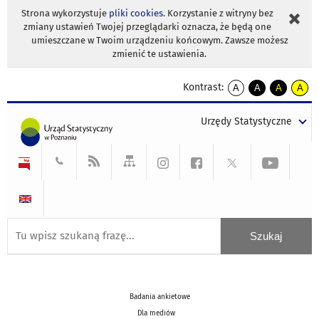
Strona wykorzystuje
pliki cookies
. Korzystanie z witryny bez
zmiany ustawień Twojej przeglądarki oznacza, że będą one
umieszczane w Twoim urządzeniu końcowym. Zawsze możesz
zmienić te ustawienia.
Kontrast:
A
A
A
A
kontrast
kontrast
kontrast
kontra
domyślny
biały
żółty
czarny
Urzędy Statystyczne
tekst
tekst
tekst
na
na
na
czarnym
czarnym
żółtym
Badania ankietowe
Dla mediów