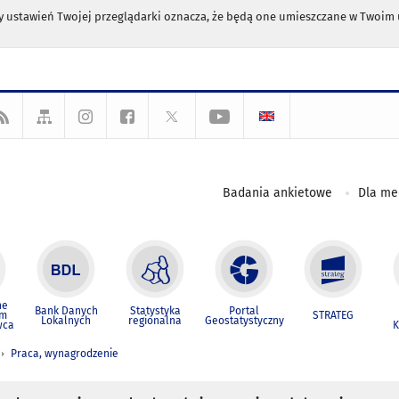
any ustawień Twojej przeglądarki oznacza, że będą one umieszczane w Twoi
Badania ankietowe
Dla m
ne
Bank Danych
Statystyka
Portal
um
STRATEG
Lokalnych
regionalna
Geostatystyczny
wca
K
Praca, wynagrodzenie