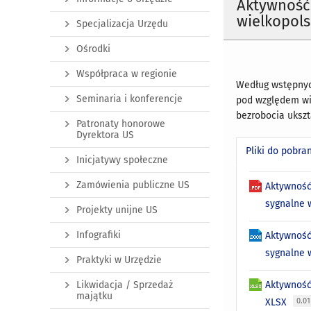
Aktywność
wielkopols
Specjalizacja Urzędu
Ośrodki
Współpraca w regionie
Według wstępnyc
Seminaria i konferencje
pod względem wie
bezrobocia ukszt
Patronaty honorowe
Dyrektora US
Pliki do pobra
Inicjatywy społeczne
Zamówienia publiczne US
Aktywność
sygnalne 
Projekty unijne US
Infografiki
Aktywność
sygnalne 
Praktyki w Urzędzie
Likwidacja / Sprzedaż
Aktywność
majątku
XLSX
0.0