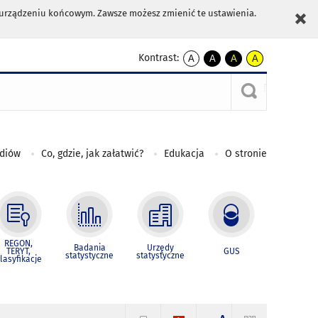
m urządzeniu końcowym. Zawsze możesz zmienić te ustawienia.
Kontrast:
A
A
A
A
kontrast
kontrast
kontrast
kontrast
domyślny
biały
żółty
czarny
tekst
tekst
tekst
na
na
na
czarnym
czarnym
żółtym
ediów
Co, gdzie, jak załatwić?
Edukacja
O stronie
REGON,
Badania
Urzędy
TERYT,
GUS
statystyczne
statystyczne
lasyfikacje