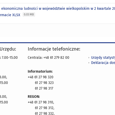
 ekonomiczna ludności w województwie wielkopolskim w 2 kwartale 202
ormacie XLSX
0.03 MB
 Urzędu:
Informacje telefoniczne:
Urzędy statys
 7.00-15.00
Centrala: +48 61 279 82 00
Deklaracja do
Informatorium:
8.00,
+48 61 27 98 320
15.00
61 27 98 323
61 27 98 317
8.00,
REGON:
15.00
+48 61 27 98 310,
61 27 98 312,
61 27 98 332,