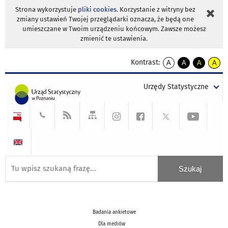
Strona wykorzystuje
pliki cookies
. Korzystanie z witryny bez
zmiany ustawień Twojej przeglądarki oznacza, że będą one
umieszczane w Twoim urządzeniu końcowym. Zawsze możesz
zmienić te ustawienia.
Kontrast:
A
A
A
A
kontrast
kontrast
kontrast
kontra
domyślny
biały
żółty
czarny
Urzędy Statystyczne
tekst
tekst
tekst
na
na
na
czarnym
czarnym
żółtym
Badania ankietowe
Dla mediów