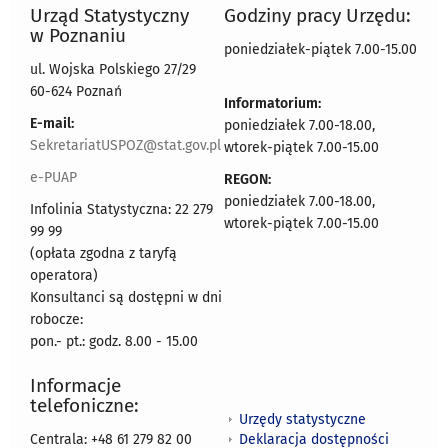
Urząd Statystyczny
Godziny pracy Urzędu:
w Poznaniu
poniedziałek-piątek 7.00-15.00
ul. Wojska Polskiego 27/29
60-624 Poznań
Informatorium:
E-mail:
poniedziałek 7.00-18.00,
SekretariatUSPOZ@stat.gov.pl
wtorek-piątek 7.00-15.00
e-PUAP
REGON:
poniedziałek 7.00-18.00,
Infolinia Statystyczna: 22 279
wtorek-piątek 7.00-15.00
99 99
(opłata zgodna z taryfą
operatora)
Konsultanci są dostępni w dni
robocze:
pon.- pt.: godz. 8.00 - 15.00
Informacje
telefoniczne:
Urzędy statystyczne
Deklaracja dostępności
Centrala: +48 61 279 82 00