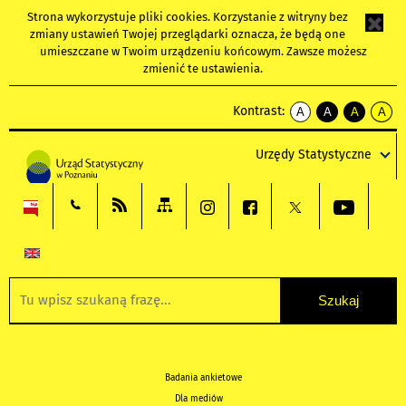
Strona wykorzystuje
pliki cookies
. Korzystanie z witryny bez
zmiany ustawień Twojej przeglądarki oznacza, że będą one
umieszczane w Twoim urządzeniu końcowym. Zawsze możesz
zmienić te ustawienia.
Kontrast:
A
A
A
A
kontrast
kontrast
kontrast
kontra
domyślny
biały
żółty
czarny
Urzędy Statystyczne
tekst
tekst
tekst
na
na
na
czarnym
czarnym
żółtym
Badania ankietowe
Dla mediów