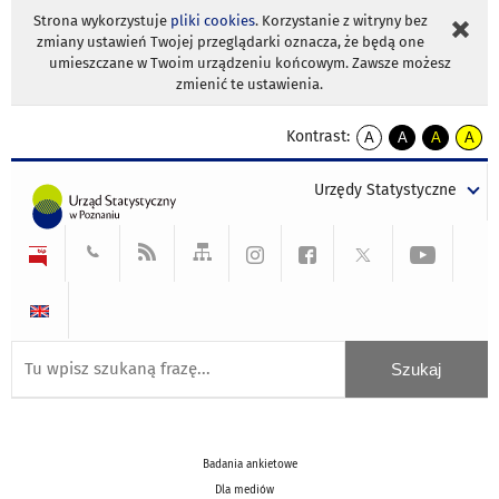
Strona wykorzystuje
pliki cookies
. Korzystanie z witryny bez
zmiany ustawień Twojej przeglądarki oznacza, że będą one
umieszczane w Twoim urządzeniu końcowym. Zawsze możesz
zmienić te ustawienia.
Kontrast:
A
A
A
A
kontrast
kontrast
kontrast
kontra
domyślny
biały
żółty
czarny
Urzędy Statystyczne
tekst
tekst
tekst
na
na
na
czarnym
czarnym
żółtym
Badania ankietowe
Dla mediów