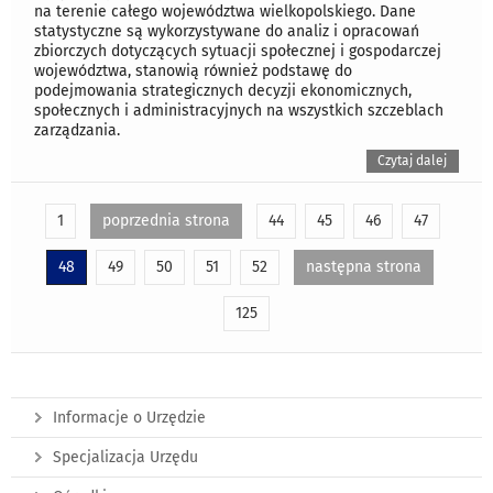
na terenie całego województwa wielkopolskiego. Dane
statystyczne są wykorzystywane do analiz i opracowań
zbiorczych dotyczących sytuacji społecznej i gospodarczej
województwa, stanowią również podstawę do
podejmowania strategicznych decyzji ekonomicznych,
społecznych i administracyjnych na wszystkich szczeblach
zarządzania.
Czytaj dalej
1
poprzednia strona
44
45
46
47
48
49
50
51
52
następna strona
125
Informacje o Urzędzie
Specjalizacja Urzędu