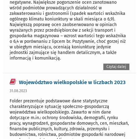
negatywne. Największe pogorszenie ocen zanotowano
wśród podmiotów prowadzących działalność w
zakwaterowaniu i gastronomii (spadek wartości wskaźnika
ogólnego klimatu koniunktury w skali miesiąca o 6,9).
Największą poprawę ocen zaobserwowano w opiniach
wyrażanych przez przedsiębiorców z sekcji transport i
gospodarka magazynowa – wzrost wartości tego wskaźnika
o 6,4 w porównaniu z lipcem br. Pozytywnie, choć gorzej niż
w ubiegłym miesiącu, oceniają koniunkturę jedynie
jednostki zajmujące się handlem detalicznym, a także
informacją i komunikacją.
Czytaj dalej
Województwo wielkopolskie w liczbach 2023
31.08.2023
Folder prezentuje podstawowe dane statystyczne
charakteryzujące sytuację społeczno-gospodarczą
województwa wielkopolskiego. Zawarto w nim dane
dotyczące m.in.: ochrony środowiska, demografii, rynku
pracy, wynagrodzeń, gospodarstw domowych, cen, mieszkań,
finansów publicznych, kultury, zdrowia, przemysłu i
budownictwa, rolnictwa, podmiotów gospodarki narodowej