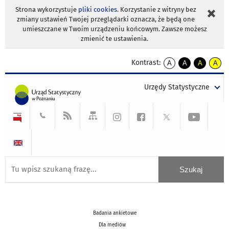
Strona wykorzystuje
pliki cookies
. Korzystanie z witryny bez
zmiany ustawień Twojej przeglądarki oznacza, że będą one
umieszczane w Twoim urządzeniu końcowym. Zawsze możesz
zmienić te ustawienia.
Kontrast:
A
A
A
A
kontrast
kontrast
kontrast
kontra
domyślny
biały
żółty
czarny
Urzędy Statystyczne
tekst
tekst
tekst
na
na
na
czarnym
czarnym
żółtym
Badania ankietowe
Dla mediów