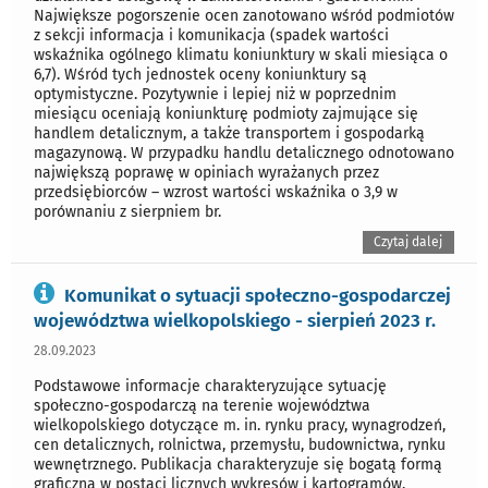
Największe pogorszenie ocen zanotowano wśród podmiotów
z sekcji informacja i komunikacja (spadek wartości
wskaźnika ogólnego klimatu koniunktury w skali miesiąca o
6,7). Wśród tych jednostek oceny koniunktury są
optymistyczne. Pozytywnie i lepiej niż w poprzednim
miesiącu oceniają koniunkturę podmioty zajmujące się
handlem detalicznym, a także transportem i gospodarką
magazynową. W przypadku handlu detalicznego odnotowano
największą poprawę w opiniach wyrażanych przez
przedsiębiorców – wzrost wartości wskaźnika o 3,9 w
porównaniu z sierpniem br.
Czytaj dalej
Komunikat o sytuacji społeczno-gospodarczej
województwa wielkopolskiego - sierpień 2023 r.
28.09.2023
Podstawowe informacje charakteryzujące sytuację
społeczno-gospodarczą na terenie województwa
wielkopolskiego dotyczące m. in. rynku pracy, wynagrodzeń,
cen detalicznych, rolnictwa, przemysłu, budownictwa, rynku
wewnętrznego. Publikacja charakteryzuje się bogatą formą
graficzną w postaci licznych wykresów i kartogramów.