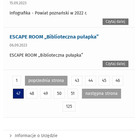
15.09.2023
Infografika - Powiat poznański w 2022 r.
Czytaj dalej
ESCAPE ROOM „Biblioteczna pułapka”
06.09.2023
ESCAPE ROOM „Biblioteczna pułapka”
Czytaj dalej
1
poprzednia strona
43
44
45
46
47
48
49
50
51
następna strona
125
Informacje o Urzędzie