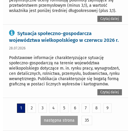
pesymistyczne oceny formułują podmioty zajmujące się
przetwórstwem przemysłowym (minus 3,1), a wartość
wskaźnika jest poniżej średniej długookresowej (plus 3,1).
Czytaj dalej
Sytuacja społeczno-gospodarcza
województwa wielkopolskiego w czerwcu 2026 r.
28.07.2026
Podstawowe informacje charakteryzujące sytuację
społeczno-gospodarczą na terenie województwa
wielkopolskiego dotyczące m. in. rynku pracy, wynagrodzeń,
cen detalicznych, rolnictwa, przemysłu, budownictwa, rynku
wewnętrznego. Publikacja charakteryzuje się bogatą formą
graficzną w postaci licznych wykresów i kartogramów.
Czytaj dalej
1
2
3
4
5
6
7
8
9
następna strona
35