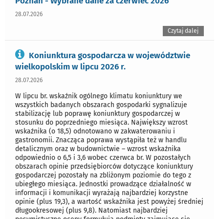
Poznań - Wybrane dane za czerwiec 2026
28.07.2026
Czytaj dalej
Koniunktura gospodarcza w województwie
wielkopolskim w lipcu 2026 r.
28.07.2026
W lipcu br. wskaźnik ogólnego klimatu koniunktury we
wszystkich badanych obszarach gospodarki sygnalizuje
stabilizację lub poprawę koniunktury gospodarczej w
stosunku do poprzedniego miesiąca. Największy wzrost
wskaźnika (o 18,5) odnotowano w zakwaterowaniu i
gastronomii. Znacząca poprawa wystąpiła też w handlu
detalicznym oraz w budownictwie – wzrost wskaźnika
odpowiednio o 6,5 i 3,6 wobec czerwca br. W pozostałych
obszarach opinie przedsiębiorców dotyczące koniunktury
gospodarczej pozostały na zbliżonym poziomie do tego z
ubiegłego miesiąca. Jednostki prowadzące działalność w
informacji i komunikacji wyrażają najbardziej korzystne
opinie (plus 19,3), a wartość wskaźnika jest powyżej średniej
długookresowej (plus 9,8). Natomiast najbardziej