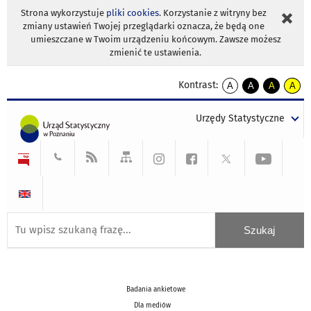
Strona wykorzystuje
pliki cookies
. Korzystanie z witryny bez
zmiany ustawień Twojej przeglądarki oznacza, że będą one
umieszczane w Twoim urządzeniu końcowym. Zawsze możesz
zmienić te ustawienia.
Kontrast:
A
A
A
A
kontrast
kontrast
kontrast
kontra
domyślny
biały
żółty
czarny
Urzędy Statystyczne
tekst
tekst
tekst
na
na
na
czarnym
czarnym
żółtym
Badania ankietowe
Dla mediów