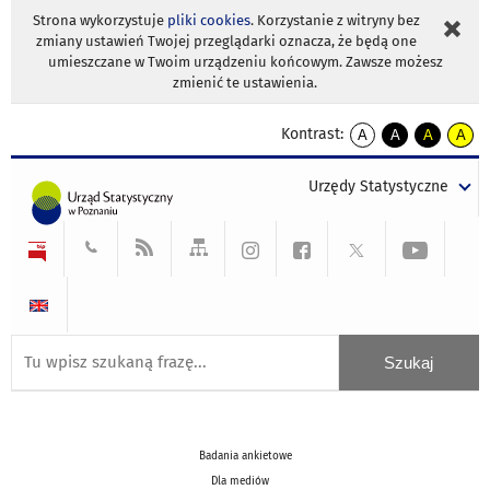
Strona wykorzystuje
pliki cookies
. Korzystanie z witryny bez
zmiany ustawień Twojej przeglądarki oznacza, że będą one
umieszczane w Twoim urządzeniu końcowym. Zawsze możesz
zmienić te ustawienia.
Kontrast:
A
A
A
A
kontrast
kontrast
kontrast
kontra
domyślny
biały
żółty
czarny
Urzędy Statystyczne
tekst
tekst
tekst
na
na
na
czarnym
czarnym
żółtym
Badania ankietowe
Dla mediów