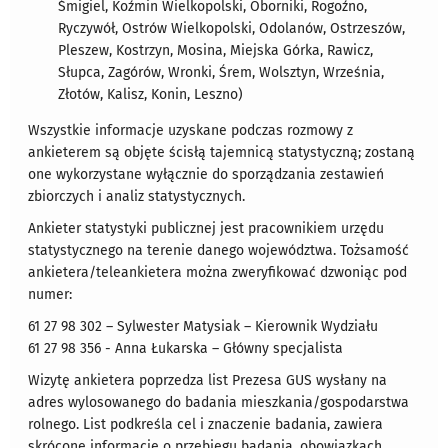
Śmigiel, Koźmin Wielkopolski, Oborniki, Rogoźno,
Ryczywół, Ostrów Wielkopolski, Odolanów, Ostrzeszów,
Pleszew, Kostrzyn, Mosina, Miejska Górka, Rawicz,
Słupca, Zagórów, Wronki, Śrem, Wolsztyn, Września,
Złotów, Kalisz, Konin, Leszno)
Wszystkie informacje uzyskane podczas rozmowy z
ankieterem są objęte ścisłą tajemnicą statystyczną; zostaną
one wykorzystane wyłącznie do sporządzania zestawień
zbiorczych i analiz statystycznych.
Ankieter statystyki publicznej jest pracownikiem urzędu
statystycznego na terenie danego województwa. Tożsamość
ankietera/teleankietera można zweryfikować dzwoniąc pod
numer:
61 27 98 302 – Sylwester Matysiak – Kierownik Wydziału
61 27 98 356 - Anna Łukarska – Główny specjalista
Wizytę ankietera poprzedza list Prezesa GUS wysłany na
adres wylosowanego do badania mieszkania/gospodarstwa
rolnego. List podkreśla cel i znaczenie badania, zawiera
skrócone informacje o przebiegu badania, obowiązkach