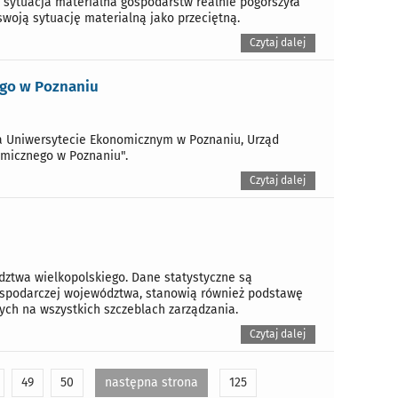
sytuacja materialna gospodarstw realnie pogorszyła
swoją sytuację materialną jako przeciętną.
Czytaj dalej
ego w Poznaniu
na Uniwersytecie Ekonomicznym w Poznaniu, Urząd
omicznego w Poznaniu".
Czytaj dalej
dztwa wielkopolskiego. Dane statystyczne są
gospodarczej województwa, stanowią również podstawę
ych na wszystkich szczeblach zarządzania.
Czytaj dalej
49
50
następna strona
125