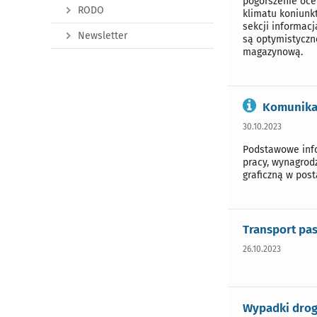
pogorszenie oc
RODO
klimatu koniunk
sekcji informac
Newsletter
są optymistyczn
magazynową.
Komunikat
30.10.2023
Podstawowe info
pracy, wynagrod
graficzną w post
Transport pa
26.10.2023
Wypadki drog