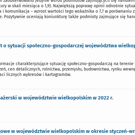
en zaobserwowano jedynie wśród podmiotów zajmujących się handlem
tury w skali miesiąca o 1,9). Największą poprawę opinii odnośnie syt
ja i komunikacja – wzrost wartości tego wskaźnika o 7,7 w porównaniu 
e. Pozytywnie oceniają koniunkturę także podmioty zajmujące się han
 o sytuacji społeczno-gospodarczej województwa wielkopo
rmacje charakteryzujące sytuację społeczno-gospodarczą na terenie 
zeń, cen detalicznych, rolnictwa, przemysłu, budownictwa, rynku wewnę
aci licznych wykresów i kartogramów.
sażerski w województwie wielkopolskim w 2022 r.
owe w województwie wielkopolskim w okresie styczeń-wrz