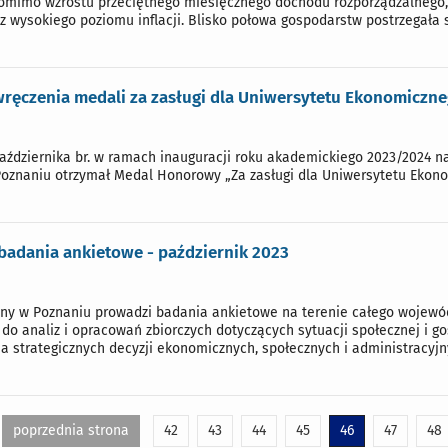
omimo wzrostu przeciętnego miesięcznego dochodu rozporządzalnego, 
 z wysokiego poziomu inflacji. Blisko połowa gospodarstw postrzegała 
wręczenia medali za zasługi dla Uniwersytetu Ekonomiczn
października br. w ramach inauguracji roku akademickiego 2023/2024 
Poznaniu otrzymał Medal Honorowy „Za zasługi dla Uniwersytetu Ekon
badania ankietowe - październik 2023
zny w Poznaniu prowadzi badania ankietowe na terenie całego wojewó
do analiz i opracowań zbiorczych dotyczących sytuacji społecznej i 
 strategicznych decyzji ekonomicznych, społecznych i administracyjn
poprzednia strona
42
43
44
45
46
47
48