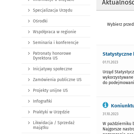
Aktualnośc
Specjalizacja Urzędu
Ośrodki
Wybierz przedz
Współpraca w regionie
Seminaria i konferencje
Statystyczne 
Patronaty honorowe
Dyrektora US
01.11.2023
Inicjatywy społeczne
Urząd Statystyc
wykorzystywane 
Zamówienia publiczne US
do podejmowania
Projekty unijne US
Infografiki
Koniunktu
Praktyki w Urzędzie
31.10.2023
Likwidacja / Sprzedaż
W październiku 
majątku
Najgorsze nastr