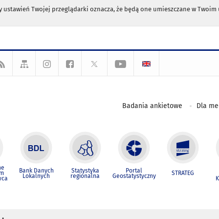
any ustawień Twojej przeglądarki oznacza, że będą one umieszczane w Twoi
Badania ankietowe
Dla m
ne
Bank Danych
Statystyka
Portal
um
STRATEG
Lokalnych
regionalna
Geostatystyczny
wca
K