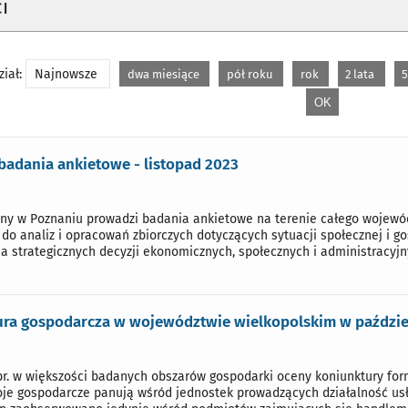
i
iał:
Najnowsze
dwa miesiące
pół roku
rok
2 lata
5
badania ankietowe - listopad 2023
zny w Poznaniu prowadzi badania ankietowe na terenie całego wojewó
do analiz i opracowań zbiorczych dotyczących sytuacji społecznej i 
 strategicznych decyzji ekonomicznych, społecznych i administracyjn
ra gospodarcza w województwie wielkopolskim w paździer
br. w większości badanych obszarów gospodarki oceny koniunktury fo
oje gospodarcze panują wśród jednostek prowadzących działalność us