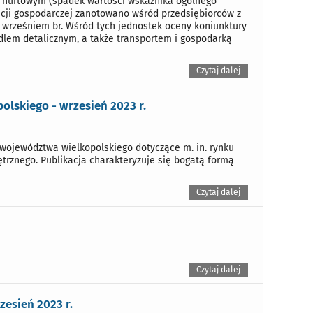
 hurtowym (spadek wartości wskaźnika ogólnego
uacji gospodarczej zanotowano wśród przedsiębiorców z
z wrześniem br. Wśród tych jednostek oceny koniunktury
dlem detalicznym, a także transportem i gospodarką
Czytaj dalej
lskiego - wrzesień 2023 r.
województwa wielkopolskiego dotyczące m. in. rynku
trznego. Publikacja charakteryzuje się bogatą formą
Czytaj dalej
Czytaj dalej
esień 2023 r.