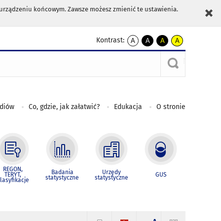
m urządzeniu końcowym. Zawsze możesz zmienić te ustawienia.
Kontrast:
A
A
A
A
kontrast
kontrast
kontrast
kontrast
domyślny
biały
żółty
czarny
tekst
tekst
tekst
na
na
na
czarnym
czarnym
żółtym
ediów
Co, gdzie, jak załatwić?
Edukacja
O stronie
REGON,
Badania
Urzędy
TERYT,
GUS
statystyczne
statystyczne
lasyfikacje