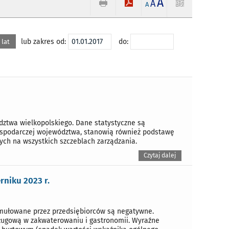
A
A
A
lub zakres od:
do:
 lat
dztwa wielkopolskiego. Dane statystyczne są
gospodarczej województwa, stanowią również podstawę
ych na wszystkich szczeblach zarządzania.
Czytaj dalej
niku 2023 r.
rmułowane przez przedsiębiorców są negatywne.
ługową w zakwaterowaniu i gastronomii. Wyraźne