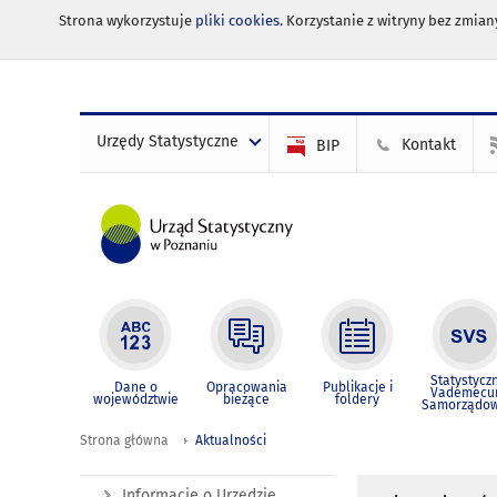
Strona wykorzystuje
pliki cookies
. Korzystanie z witryny bez zmi
Urzędy Statystyczne
Kontakt
BIP
Statystycz
Dane o
Opracowania
Publikacje i
Vademec
województwie
bieżące
foldery
Samorządo
Strona główna
Aktualności
Informacje o Urzędzie