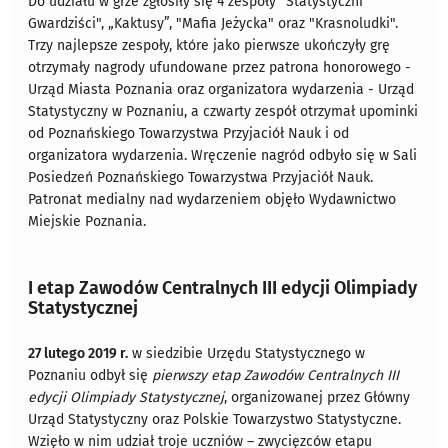
Do udziału w grze zgłosiły się 4 zespoły "Statystyczni
Gwardziści", „Kaktusy”, "Mafia Jeżycka" oraz "Krasnoludki".
Trzy najlepsze zespoły, które jako pierwsze ukończyły grę
otrzymały nagrody ufundowane przez patrona honorowego -
Urząd Miasta Poznania oraz organizatora wydarzenia - Urząd
Statystyczny w Poznaniu, a czwarty zespół otrzymał upominki
od Poznańskiego Towarzystwa Przyjaciół Nauk i od
organizatora wydarzenia. Wręczenie nagród odbyło się w Sali
Posiedzeń Poznańskiego Towarzystwa Przyjaciół Nauk.
Patronat medialny nad wydarzeniem objęło Wydawnictwo
Miejskie Poznania.
I etap Zawodów Centralnych III edycji Olimpiady
Statystycznej
27 lutego 2019 r.
w siedzibie Urzędu Statystycznego w
Poznaniu odbył się
pierwszy etap Zawodów Centralnych III
edycji Olimpiady Statystycznej
, organizowanej przez Główny
Urząd Statystyczny oraz Polskie Towarzystwo Statystyczne.
Wzięło w nim udział troje uczniów – zwycięzców etapu