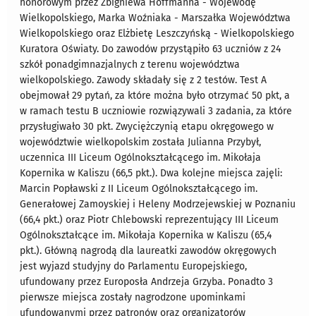
honorowym przez Zbigniewa Hoffmanna - Wojewodę
Wielkopolskiego, Marka Woźniaka - Marszałka Województwa
Wielkopolskiego oraz Elżbietę Leszczyńską - Wielkopolskiego
Kuratora Oświaty. Do zawodów przystąpiło 63 uczniów z 24
szkół ponadgimnazjalnych z terenu województwa
wielkopolskiego. Zawody składały się z 2 testów. Test A
obejmował 29 pytań, za które można było otrzymać 50 pkt, a
w ramach testu B uczniowie rozwiązywali 3 zadania, za które
przysługiwało 30 pkt. Zwyciężczynią etapu okręgowego w
województwie wielkopolskim została Julianna Przybył,
uczennica III Liceum Ogólnokształcącego im. Mikołaja
Kopernika w Kaliszu (66,5 pkt.). Dwa kolejne miejsca zajęli:
Marcin Popławski z II Liceum Ogólnokształcącego im.
Generałowej Zamoyskiej i Heleny Modrzejewskiej w Poznaniu
(66,4 pkt.) oraz Piotr Chlebowski reprezentujący III Liceum
Ogólnokształcące im. Mikołaja Kopernika w Kaliszu (65,4
pkt.). Główną nagrodą dla laureatki zawodów okręgowych
jest wyjazd studyjny do Parlamentu Europejskiego,
ufundowany przez Europosła Andrzeja Grzyba. Ponadto 3
pierwsze miejsca zostały nagrodzone upominkami
ufundowanymi przez patronów oraz organizatorów