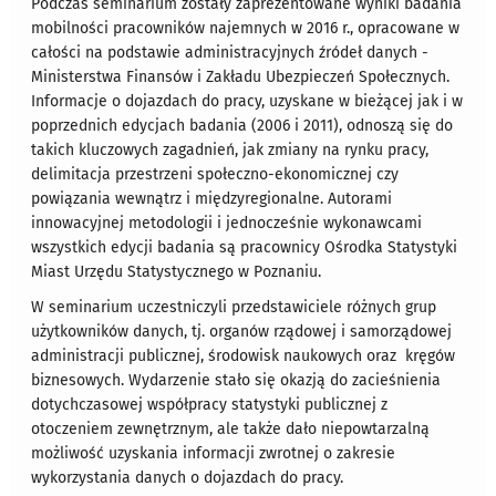
Podczas seminarium zostały zaprezentowane wyniki badania
mobilności pracowników najemnych w 2016 r., opracowane w
całości na podstawie administracyjnych źródeł danych -
Ministerstwa Finansów i Zakładu Ubezpieczeń Społecznych.
Informacje o dojazdach do pracy, uzyskane w bieżącej jak i w
poprzednich edycjach badania (2006 i 2011), odnoszą się do
takich kluczowych zagadnień, jak zmiany na rynku pracy,
delimitacja przestrzeni społeczno-ekonomicznej czy
powiązania wewnątrz i międzyregionalne. Autorami
innowacyjnej metodologii i jednocześnie wykonawcami
wszystkich edycji badania są pracownicy Ośrodka Statystyki
Miast Urzędu Statystycznego w Poznaniu.
W seminarium uczestniczyli przedstawiciele różnych grup
użytkowników danych, tj. organów rządowej i samorządowej
administracji publicznej, środowisk naukowych oraz kręgów
biznesowych. Wydarzenie stało się okazją do zacieśnienia
dotychczasowej współpracy statystyki publicznej z
otoczeniem zewnętrznym, ale także dało niepowtarzalną
możliwość uzyskania informacji zwrotnej o zakresie
wykorzystania danych o dojazdach do pracy.