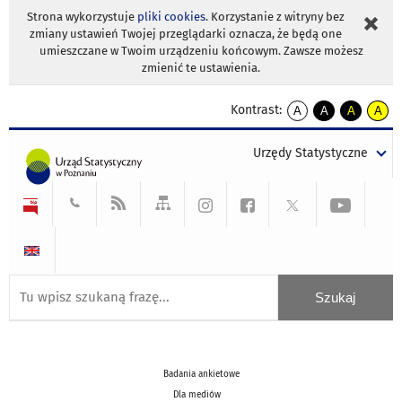
Strona wykorzystuje
pliki cookies
. Korzystanie z witryny bez
zmiany ustawień Twojej przeglądarki oznacza, że będą one
umieszczane w Twoim urządzeniu końcowym. Zawsze możesz
zmienić te ustawienia.
Kontrast:
A
A
A
A
kontrast
kontrast
kontrast
kontra
domyślny
biały
żółty
czarny
Urzędy Statystyczne
tekst
tekst
tekst
na
na
na
czarnym
czarnym
żółtym
Badania ankietowe
Dla mediów