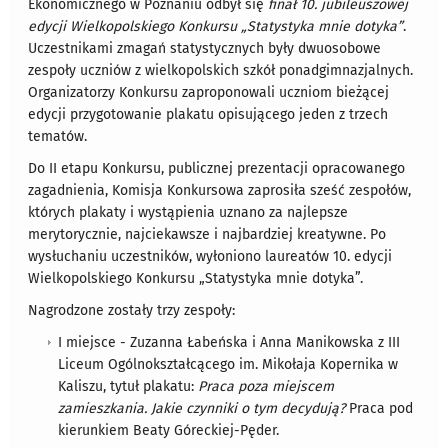
Ekonomicznego w Poznaniu odbył się
finał 10. jubileuszowej
edycji Wielkopolskiego Konkursu „Statystyka mnie dotyka”
.
Uczestnikami zmagań statystycznych były dwuosobowe
zespoły uczniów z wielkopolskich szkół ponadgimnazjalnych.
Organizatorzy Konkursu zaproponowali uczniom bieżącej
edycji przygotowanie plakatu opisującego jeden z trzech
tematów.
Do II etapu Konkursu, publicznej prezentacji opracowanego
zagadnienia, Komisja Konkursowa zaprosiła sześć zespołów,
których plakaty i wystąpienia uznano za najlepsze
merytorycznie, najciekawsze i najbardziej kreatywne. Po
wysłuchaniu uczestników, wyłoniono laureatów 10. edycji
Wielkopolskiego Konkursu „Statystyka mnie dotyka”.
Nagrodzone zostały trzy zespoły:
I miejsce - Zuzanna Łabeńska i Anna Manikowska z III
Liceum Ogólnokształcącego im. Mikołaja Kopernika w
Kaliszu, tytuł plakatu:
Praca poza miejscem
zamieszkania. Jakie czynniki o tym decydują?
Praca pod
kierunkiem Beaty Góreckiej-Pęder.