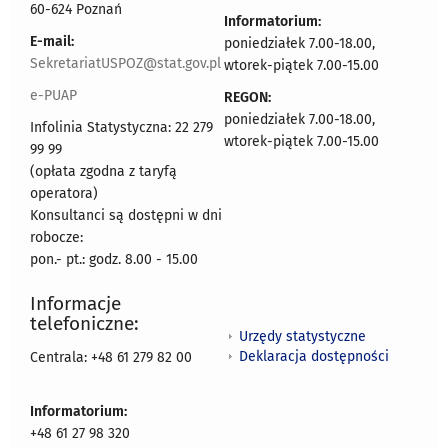
60-624 Poznań
Informatorium:
E-mail:
poniedziałek 7.00-18.00,
SekretariatUSPOZ@stat.gov.pl
wtorek-piątek 7.00-15.00
e-PUAP
REGON:
poniedziałek 7.00-18.00,
Infolinia Statystyczna: 22 279
wtorek-piątek 7.00-15.00
99 99
(opłata zgodna z taryfą
operatora)
Konsultanci są dostępni w dni
robocze:
pon.- pt.: godz. 8.00 - 15.00
Informacje
telefoniczne:
Urzędy statystyczne
Deklaracja dostępności
Centrala: +48 61 279 82 00
Informatorium:
+48 61 27 98 320