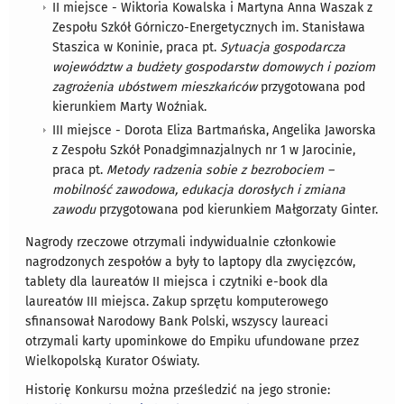
II miejsce - Wiktoria Kowalska i Martyna Anna Waszak z
Zespołu Szkół Górniczo-Energetycznych im. Stanisława
Staszica w Koninie, praca pt.
Sytuacja gospodarcza
województw a budżety gospodarstw domowych i poziom
zagrożenia ubóstwem mieszkańców
przygotowana pod
kierunkiem Marty Woźniak.
III miejsce - Dorota Eliza Bartmańska, Angelika Jaworska
z Zespołu Szkół Ponadgimnazjalnych nr 1 w Jarocinie,
praca pt.
Metody radzenia sobie z bezrobociem –
mobilność zawodowa, edukacja dorosłych i zmiana
zawodu
przygotowana pod kierunkiem Małgorzaty Ginter.
Nagrody rzeczowe otrzymali indywidualnie członkowie
nagrodzonych zespołów a były to laptopy dla zwycięzców,
tablety dla laureatów II miejsca i czytniki e-book dla
laureatów III miejsca. Zakup sprzętu komputerowego
sfinansował Narodowy Bank Polski, wszyscy laureaci
otrzymali karty upominkowe do Empiku ufundowane przez
Wielkopolską Kurator Oświaty.
Historię Konkursu można prześledzić na jego stronie: