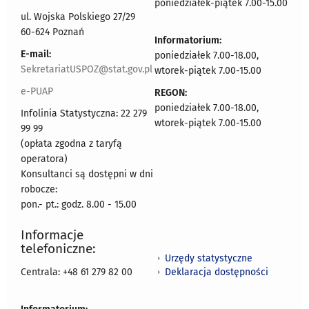
poniedziałek-piątek 7.00-15.00
ul. Wojska Polskiego 27/29
60-624 Poznań
Informatorium:
E-mail:
poniedziałek 7.00-18.00,
SekretariatUSPOZ@stat.gov.pl
wtorek-piątek 7.00-15.00
e-PUAP
REGON:
poniedziałek 7.00-18.00,
Infolinia Statystyczna: 22 279
wtorek-piątek 7.00-15.00
99 99
(opłata zgodna z taryfą
operatora)
Konsultanci są dostępni w dni
robocze:
pon.- pt.: godz. 8.00 - 15.00
Informacje
telefoniczne:
Urzędy statystyczne
Deklaracja dostępności
Centrala: +48 61 279 82 00