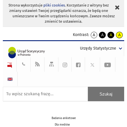
Strona wykorzystuje
pliki cookies
. Korzystanie z witryny bez
zmiany ustawień Twojej przeglądarki oznacza, że będą one
umieszczane w Twoim urządzeniu końcowym. Zawsze możesz
zmienić te ustawienia.
Kontrast:
A
A
A
A
kontrast
kontrast
kontrast
kontra
domyślny
biały
żółty
czarny
Urzędy Statystyczne
tekst
tekst
tekst
na
na
na
czarnym
czarnym
żółtym
Badania ankietowe
Dla mediów