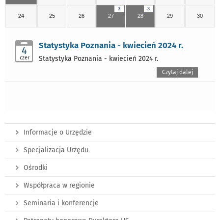
3
3
24
25
26
27
28
29
30
Statystyka Poznania - kwiecień 2024 r.
4
czer
Statystyka Poznania - kwiecień 2024 r.
Czytaj dalej
Informacje o Urzędzie
Specjalizacja Urzędu
Ośrodki
Współpraca w regionie
Seminaria i konferencje