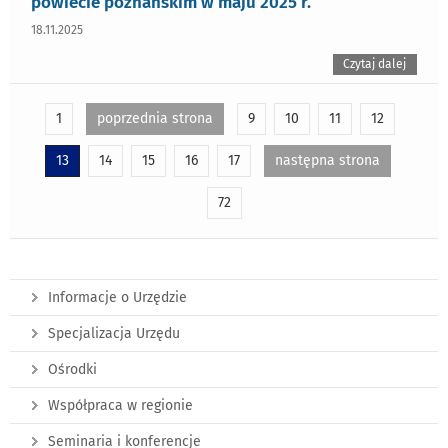
powiecie poznańskim w maju 2025 r.
18.11.2025
Czytaj dalej
1
poprzednia strona
9
10
11
12
13
14
15
16
17
następna strona
72
Informacje o Urzędzie
Specjalizacja Urzędu
Ośrodki
Współpraca w regionie
Seminaria i konferencje