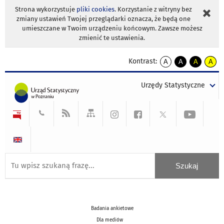
Strona wykorzystuje
pliki cookies
. Korzystanie z witryny bez
zmiany ustawień Twojej przeglądarki oznacza, że będą one
umieszczane w Twoim urządzeniu końcowym. Zawsze możesz
zmienić te ustawienia.
Kontrast:
A
A
A
A
kontrast
kontrast
kontrast
kontra
domyślny
biały
żółty
czarny
Urzędy Statystyczne
tekst
tekst
tekst
na
na
na
czarnym
czarnym
żółtym
Badania ankietowe
Dla mediów