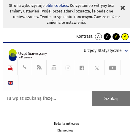
Strona wykorzystuje
pliki cookies
. Korzystanie z witryny bez
zmiany ustawień Twojej przeglądarki oznacza, że będą one
umieszczane w Twoim urządzeniu końcowym. Zawsze możesz
zmienić te ustawienia.
Kontrast:
A
A
A
A
kontrast
kontrast
kontrast
kontra
domyślny
biały
żółty
czarny
Urzędy Statystyczne
tekst
tekst
tekst
na
na
na
czarnym
czarnym
żółtym
Badania ankietowe
Dla mediów