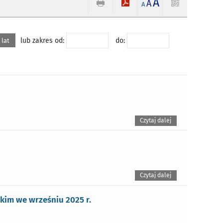
A
A
A
lub zakres od:
do:
 lat
Czytaj dalej
Czytaj dalej
im we wrześniu 2025 r.