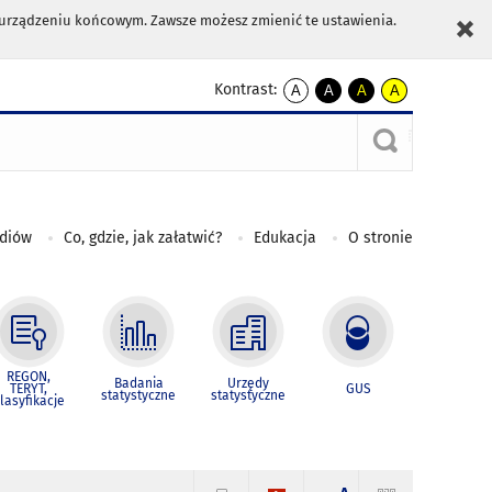
m urządzeniu końcowym. Zawsze możesz zmienić te ustawienia.
Kontrast:
A
A
A
A
kontrast
kontrast
kontrast
kontrast
domyślny
biały
żółty
czarny
tekst
tekst
tekst
na
na
na
czarnym
czarnym
żółtym
ediów
Co, gdzie, jak załatwić?
Edukacja
O stronie
REGON,
Badania
Urzędy
TERYT,
GUS
statystyczne
statystyczne
lasyfikacje