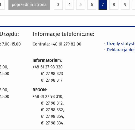
1
poprzednia strona
3
4
5
6
7
8
9
 Urzędu:
Informacje telefoniczne:
Urzędy statys
 7.00-15.00
Centrala: +48 61 279 82 00
Deklaracja do
Informatorium:
8.00,
+48 61 27 98 320
15.00
61 27 98 323
61 27 98 317
8.00,
REGON:
15.00
+48 61 27 98 310,
61 27 98 312,
61 27 98 332,
61 27 98 354,
61 27 98 334