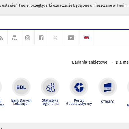
any ustawień Twojej przeglądarki oznacza, że będą one umieszczane w Twoi
Badania ankietowe
Dla m
ne
Bank Danych
Statystyka
Portal
um
STRATEG
Lokalnych
regionalna
Geostatystyczny
wca
K