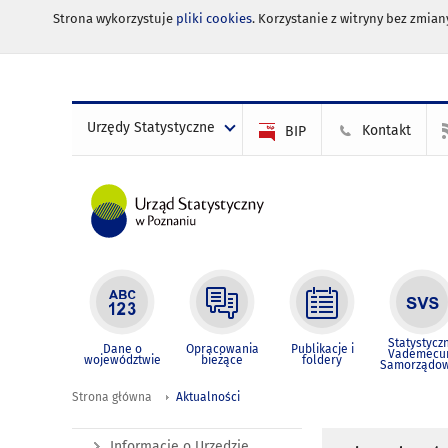
Strona wykorzystuje
pliki cookies
. Korzystanie z witryny bez zmi
Urzędy Statystyczne
Kontakt
BIP
Statystycz
Dane o
Opracowania
Publikacje i
Vademec
województwie
bieżące
foldery
Samorządo
Strona główna
Aktualności
Informacje o Urzędzie