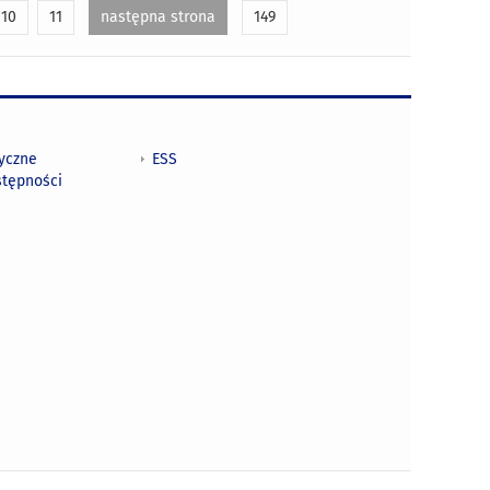
10
11
następna strona
149
tyczne
ESS
stępności