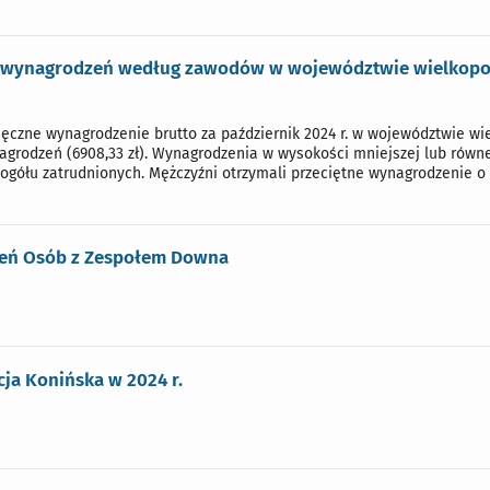
 wynagrodzeń według zawodów w województwie wielkopols
ęczne wynagrodzenie brutto za październik 2024 r. w województwie wie
grodzeń (6908,33 zł). Wynagrodzenia w wysokości mniejszej lub rów
ogółu zatrudnionych. Mężczyźni otrzymali przeciętne wynagrodzenie o 9
eń Osób z Zespołem Downa
ja Konińska w 2024 r.