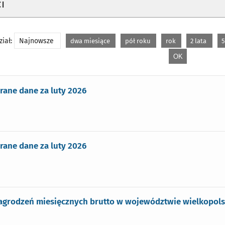
i
iał:
Najnowsze
dwa miesiące
pół roku
rok
2 lata
5
rane dane za luty 2026
rane dane za luty 2026
grodzeń miesięcznych brutto w województwie wielkopolsk