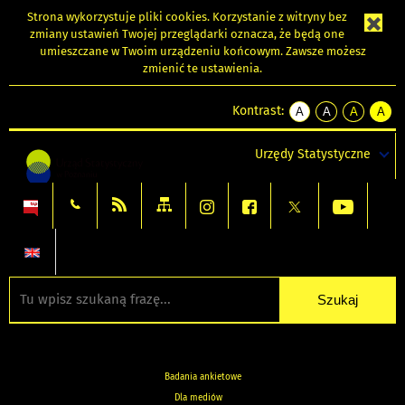
Strona wykorzystuje
pliki cookies
. Korzystanie z witryny bez
zmiany ustawień Twojej przeglądarki oznacza, że będą one
umieszczane w Twoim urządzeniu końcowym. Zawsze możesz
zmienić te ustawienia.
Kontrast:
A
A
A
A
kontrast
kontrast
kontrast
kontra
domyślny
biały
żółty
czarny
Urzędy Statystyczne
tekst
tekst
tekst
na
na
na
czarnym
czarnym
żółtym
Badania ankietowe
Dla mediów