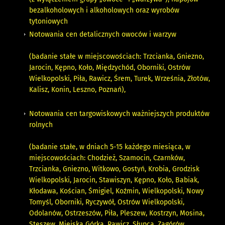
bezalkoholowych i alkoholowych oraz wyrobów
tytoniowych
Notowania cen detalicznych owoców i warzyw
(badanie stałe w miejscowościach: Trzcianka, Gniezno,
Jarocin, Kępno, Koło, Międzychód, Oborniki, Ostrów
Wielkopolski, Piła, Rawicz, Śrem, Turek, Września, Złotów,
Kalisz, Konin, Leszno, Poznań),
Notowania cen targowiskowych ważniejszych produktów
rolnych
(badanie stałe, w dniach 5-15 każdego miesiąca, w
miejscowościach: Chodzież, Szamocin, Czarnków,
Trzcianka, Gniezno, Witkowo, Gostyń, Krobia, Grodzisk
Wielkopolski, Jarocin, Stawiszyn, Kępno, Koło, Babiak,
Kłodawa, Kościan, Śmigiel, Koźmin, Wielkopolski, Nowy
Tomyśl, Oborniki, Ryczywół, Ostrów Wielkopolski,
Odolanów, Ostrzeszów, Piła, Pleszew, Kostrzyn, Mosina,
Stęszew, Miejska Górka, Rawicz, Słupca, Zagórów,