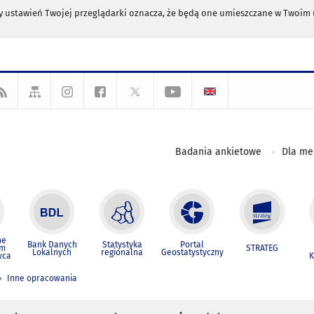
any ustawień Twojej przeglądarki oznacza, że będą one umieszczane w Twoi
Badania ankietowe
Dla m
ne
Bank Danych
Statystyka
Portal
um
STRATEG
Lokalnych
regionalna
Geostatystyczny
wca
K
Inne opracowania