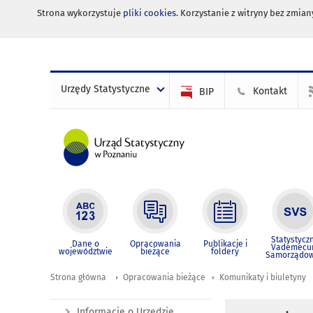
Strona wykorzystuje
pliki cookies
. Korzystanie z witryny bez zmi
Urzędy Statystyczne
Kontakt
BIP
Statystycz
Dane o
Opracowania
Publikacje i
Vademec
województwie
bieżące
foldery
Samorządo
Strona główna
Opracowania bieżące
Komunikaty i biuletyny
Informacje o Urzędzie