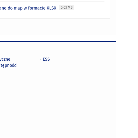
Dane do map w formacie XLSX
0.03 MB
tyczne
ESS
stępności