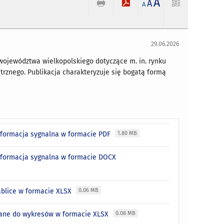
A
A
A
29.06.2026
województwa wielkopolskiego dotyczące m. in. rynku
trznego. Publikacja charakteryzuje się bogatą formą
nformacja sygnalna w formacie PDF
1.80 MB
nformacja sygnalna w formacie DOCX
ablice w formacie XLSX
0.06 MB
Dane do wykresów w formacie XLSX
0.08 MB