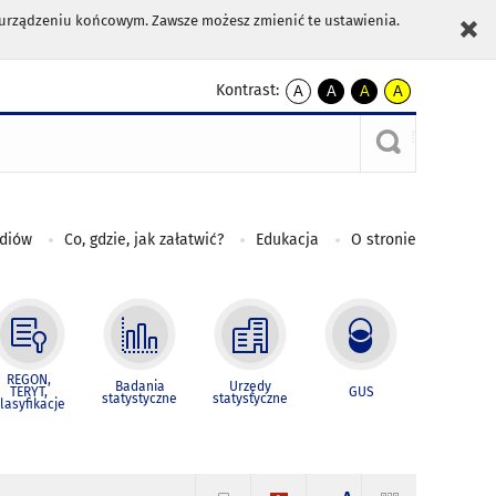
m urządzeniu końcowym. Zawsze możesz zmienić te ustawienia.
Kontrast:
A
A
A
A
kontrast
kontrast
kontrast
kontrast
domyślny
biały
żółty
czarny
tekst
tekst
tekst
na
na
na
czarnym
czarnym
żółtym
ediów
Co, gdzie, jak załatwić?
Edukacja
O stronie
REGON,
Badania
Urzędy
TERYT,
GUS
statystyczne
statystyczne
lasyfikacje