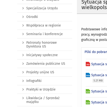
Sytuacja 
wielkopols
Specjalizacja Urzędu
Ośrodki
Współpraca w regionie
Podstawowe info
Seminaria i konferencje
pracy, wynagrodz
graficzną w post
Patronaty honorowe
Dyrektora US
Pliki do pobra
Inicjatywy społeczne
Zamówienia publiczne US
Sytuacja 
Projekty unijne US
Sytuacja 
Infografiki
5.21 MB
Praktyki w Urzędzie
Sytuacja 
Likwidacja / Sprzedaż
majątku
Sytuacja 