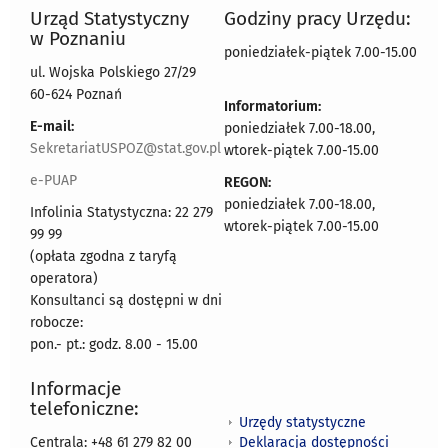
Urząd Statystyczny
Godziny pracy Urzędu:
w Poznaniu
poniedziałek-piątek 7.00-15.00
ul. Wojska Polskiego 27/29
60-624 Poznań
Informatorium:
E-mail:
poniedziałek 7.00-18.00,
SekretariatUSPOZ@stat.gov.pl
wtorek-piątek 7.00-15.00
e-PUAP
REGON:
poniedziałek 7.00-18.00,
Infolinia Statystyczna: 22 279
wtorek-piątek 7.00-15.00
99 99
(opłata zgodna z taryfą
operatora)
Konsultanci są dostępni w dni
robocze:
pon.- pt.: godz. 8.00 - 15.00
Informacje
telefoniczne:
Urzędy statystyczne
Deklaracja dostępności
Centrala: +48 61 279 82 00