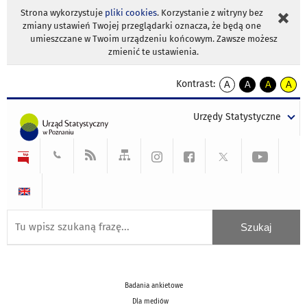
Strona wykorzystuje
pliki cookies
. Korzystanie z witryny bez
zmiany ustawień Twojej przeglądarki oznacza, że będą one
umieszczane w Twoim urządzeniu końcowym. Zawsze możesz
zmienić te ustawienia.
Kontrast:
A
A
A
A
kontrast
kontrast
kontrast
kontra
domyślny
biały
żółty
czarny
Urzędy Statystyczne
tekst
tekst
tekst
na
na
na
czarnym
czarnym
żółtym
Badania ankietowe
Dla mediów