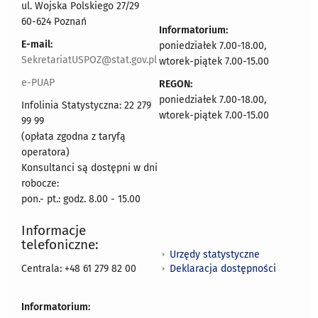
ul. Wojska Polskiego 27/29
60-624 Poznań
Informatorium:
E-mail:
poniedziałek 7.00-18.00,
SekretariatUSPOZ@stat.gov.pl
wtorek-piątek 7.00-15.00
e-PUAP
REGON:
poniedziałek 7.00-18.00,
Infolinia Statystyczna: 22 279
wtorek-piątek 7.00-15.00
99 99
(opłata zgodna z taryfą
operatora)
Konsultanci są dostępni w dni
robocze:
pon.- pt.: godz. 8.00 - 15.00
Informacje
telefoniczne:
Urzędy statystyczne
Deklaracja dostępności
Centrala: +48 61 279 82 00
Informatorium: