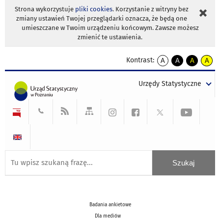
Strona wykorzystuje
pliki cookies
. Korzystanie z witryny bez
zmiany ustawień Twojej przeglądarki oznacza, że będą one
umieszczane w Twoim urządzeniu końcowym. Zawsze możesz
zmienić te ustawienia.
Kontrast:
A
A
A
A
kontrast
kontrast
kontrast
kontra
domyślny
biały
żółty
czarny
Urzędy Statystyczne
tekst
tekst
tekst
na
na
na
czarnym
czarnym
żółtym
Badania ankietowe
Dla mediów