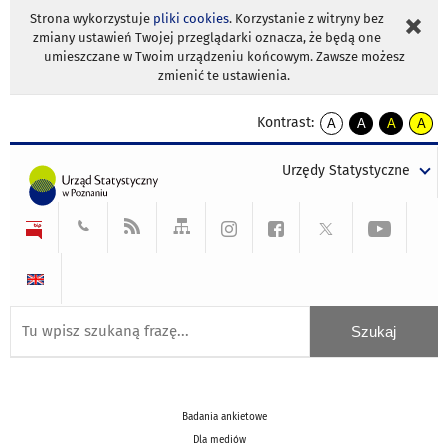
Strona wykorzystuje
pliki cookies
. Korzystanie z witryny bez
zmiany ustawień Twojej przeglądarki oznacza, że będą one
umieszczane w Twoim urządzeniu końcowym. Zawsze możesz
zmienić te ustawienia.
Kontrast:
A
A
A
A
kontrast
kontrast
kontrast
kontra
domyślny
biały
żółty
czarny
Urzędy Statystyczne
tekst
tekst
tekst
na
na
na
czarnym
czarnym
żółtym
Badania ankietowe
Dla mediów