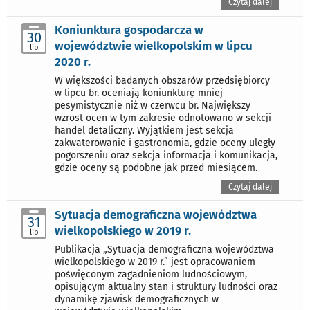
Czytaj dalej
Koniunktura gospodarcza w
30
województwie wielkopolskim w lipcu
lip
2020 r.
W większości badanych obszarów przedsiębiorcy
w lipcu br. oceniają koniunkturę mniej
pesymistycznie niż w czerwcu br. Największy
wzrost ocen w tym zakresie odnotowano w sekcji
handel detaliczny. Wyjątkiem jest sekcja
zakwaterowanie i gastronomia, gdzie oceny uległy
pogorszeniu oraz sekcja informacja i komunikacja,
gdzie oceny są podobne jak przed miesiącem.
Czytaj dalej
Sytuacja demograficzna województwa
31
wielkopolskiego w 2019 r.
lip
Publikacja „Sytuacja demograficzna województwa
wielkopolskiego w 2019 r.” jest opracowaniem
poświęconym zagadnieniom ludnościowym,
opisującym aktualny stan i struktury ludności oraz
dynamikę zjawisk demograficznych w