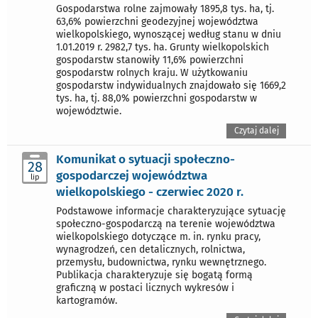
Gospodarstwa rolne zajmowały 1895,8 tys. ha, tj.
63,6% powierzchni geodezyjnej województwa
wielkopolskiego, wynoszącej według stanu w dniu
1.01.2019 r. 2982,7 tys. ha. Grunty wielkopolskich
gospodarstw stanowiły 11,6% powierzchni
gospodarstw rolnych kraju. W użytkowaniu
gospodarstw indywidualnych znajdowało się 1669,2
tys. ha, tj. 88,0% powierzchni gospodarstw w
województwie.
Czytaj dalej
Komunikat o sytuacji społeczno-
28
gospodarczej województwa
lip
wielkopolskiego - czerwiec 2020 r.
Podstawowe informacje charakteryzujące sytuację
społeczno-gospodarczą na terenie województwa
wielkopolskiego dotyczące m. in. rynku pracy,
wynagrodzeń, cen detalicznych, rolnictwa,
przemysłu, budownictwa, rynku wewnętrznego.
Publikacja charakteryzuje się bogatą formą
graficzną w postaci licznych wykresów i
kartogramów.