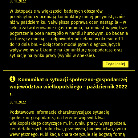
30.11.2022
W listopadzie w większości badanych obszarów
przedsiębiorcy oceniają koniunkturę mniej pesymistycznie
niż w październiku. Największa poprawa ocen nastąpiła – w
sekcji zakwaterowanie i gastronomia, natomiast największe
pogorszenie ocen nastąpiło w handlu hurtowym. Do badania
za bieżący miesiąc – odpowiedzi udzielane w okresie od 1
do 10 dnia bm. – dołączono moduł pytań diagnozujących
wpływ wojny w Ukrainie na koniunkturę gospodarczą oraz
sytuację na rynku pracy (wyniki w Aneksie).
Czytaj dalej
Komunikat o sytuacji społeczno-gospodarczej
województwa wielkopolskiego - październik 2022
r.
30.11.2022
Podstawowe informacje charakteryzujące sytuację
społeczno-gospodarczą na terenie województwa
wielkopolskiego dotyczące m. in. rynku pracy, wynagrodzeń,
cen detalicznych, rolnictwa, przemysłu, budownictwa, rynku
wewnętrznego. Publikacja charakteryzuje się bogatą formą