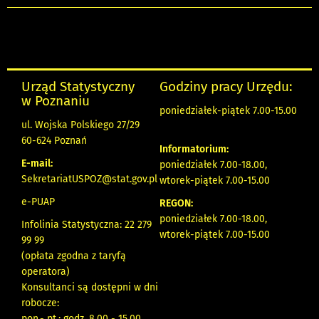
Urząd Statystyczny
Godziny pracy Urzędu:
w Poznaniu
poniedziałek-piątek 7.00-15.00
ul. Wojska Polskiego 27/29
60-624 Poznań
Informatorium:
E-mail:
poniedziałek 7.00-18.00,
SekretariatUSPOZ@stat.gov.pl
wtorek-piątek 7.00-15.00
e-PUAP
REGON:
poniedziałek 7.00-18.00,
Infolinia Statystyczna: 22 279
wtorek-piątek 7.00-15.00
99 99
(opłata zgodna z taryfą
operatora)
Konsultanci są dostępni w dni
robocze:
pon.- pt.: godz. 8.00 - 15.00