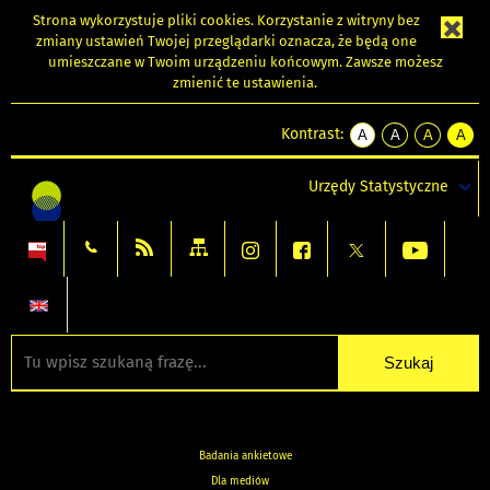
Strona wykorzystuje
pliki cookies
. Korzystanie z witryny bez
zmiany ustawień Twojej przeglądarki oznacza, że będą one
umieszczane w Twoim urządzeniu końcowym. Zawsze możesz
zmienić te ustawienia.
Kontrast:
A
A
A
A
kontrast
kontrast
kontrast
kontra
domyślny
biały
żółty
czarny
Urzędy Statystyczne
tekst
tekst
tekst
na
na
na
czarnym
czarnym
żółtym
Badania ankietowe
Dla mediów