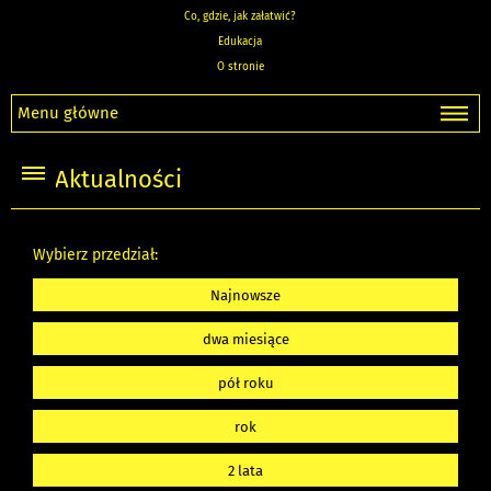
Co, gdzie, jak załatwić?
Edukacja
O stronie
Menu główne
Aktualności
Wybierz przedział:
Najnowsze
dwa miesiące
pół roku
rok
2 lata