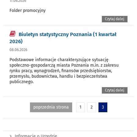
17.06.2026
Folder promocyjny
Czytaj dalej
Biuletyn statystyczny Poznania (1 kwartał
2026)
08.06.2026
Podstawowe informacje charakteryzujące sytuację
społeczno-gospodarczą miasta Poznania m.in. z zakresu
rynku pracy, wynagrodzeń, finansów przedsiębiorstw,
przemysłu, budownictwa, handlu i bezpieczeństwa
publicznego.
Czytaj dalej
poprzednia strona
1
2
3
Informacje o Urzędzie