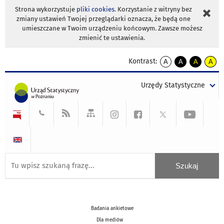
Strona wykorzystuje
pliki cookies
. Korzystanie z witryny bez
zmiany ustawień Twojej przeglądarki oznacza, że będą one
umieszczane w Twoim urządzeniu końcowym. Zawsze możesz
zmienić te ustawienia.
Kontrast:
A
A
A
A
kontrast
kontrast
kontrast
kontra
domyślny
biały
żółty
czarny
Urzędy Statystyczne
tekst
tekst
tekst
na
na
na
czarnym
czarnym
żółtym
Badania ankietowe
Dla mediów