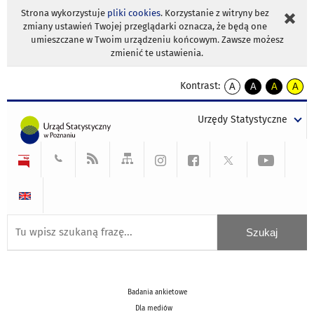
Strona wykorzystuje
pliki cookies
. Korzystanie z witryny bez
zmiany ustawień Twojej przeglądarki oznacza, że będą one
umieszczane w Twoim urządzeniu końcowym. Zawsze możesz
zmienić te ustawienia.
Kontrast:
A
A
A
A
kontrast
kontrast
kontrast
kontra
domyślny
biały
żółty
czarny
Urzędy Statystyczne
tekst
tekst
tekst
na
na
na
czarnym
czarnym
żółtym
Badania ankietowe
Dla mediów