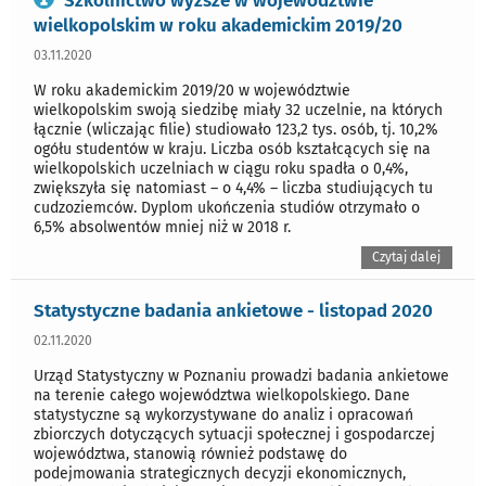
Szkolnictwo wyższe w województwie
wielkopolskim w roku akademickim 2019/20
03.11.2020
W roku akademickim 2019/20 w województwie
wielkopolskim swoją siedzibę miały 32 uczelnie, na których
łącznie (wliczając filie) studiowało 123,2 tys. osób, tj. 10,2%
ogółu studentów w kraju. Liczba osób kształcących się na
wielkopolskich uczelniach w ciągu roku spadła o 0,4%,
zwiększyła się natomiast – o 4,4% – liczba studiujących tu
cudzoziemców. Dyplom ukończenia studiów otrzymało o
6,5% absolwentów mniej niż w 2018 r.
Czytaj dalej
Statystyczne badania ankietowe - listopad 2020
02.11.2020
Urząd Statystyczny w Poznaniu prowadzi badania ankietowe
na terenie całego województwa wielkopolskiego. Dane
statystyczne są wykorzystywane do analiz i opracowań
zbiorczych dotyczących sytuacji społecznej i gospodarczej
województwa, stanowią również podstawę do
podejmowania strategicznych decyzji ekonomicznych,