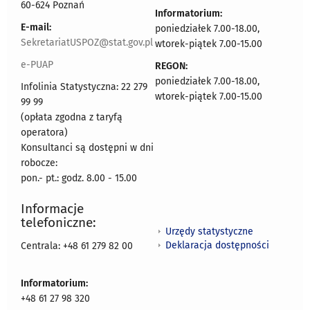
60-624 Poznań
Informatorium:
E-mail:
poniedziałek 7.00-18.00,
SekretariatUSPOZ@stat.gov.pl
wtorek-piątek 7.00-15.00
e-PUAP
REGON:
poniedziałek 7.00-18.00,
Infolinia Statystyczna: 22 279
wtorek-piątek 7.00-15.00
99 99
(opłata zgodna z taryfą
operatora)
Konsultanci są dostępni w dni
robocze:
pon.- pt.: godz. 8.00 - 15.00
Informacje
telefoniczne:
Urzędy statystyczne
Deklaracja dostępności
Centrala: +48 61 279 82 00
Informatorium:
+48 61 27 98 320