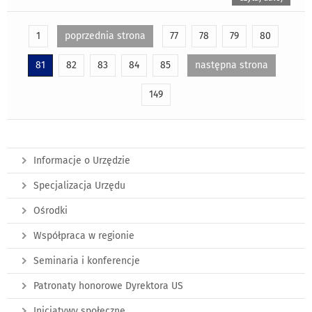
1
poprzednia strona
77
78
79
80
81
82
83
84
85
następna strona
149
Informacje o Urzędzie
Specjalizacja Urzędu
Ośrodki
Współpraca w regionie
Seminaria i konferencje
Patronaty honorowe Dyrektora US
Inicjatywy społeczne