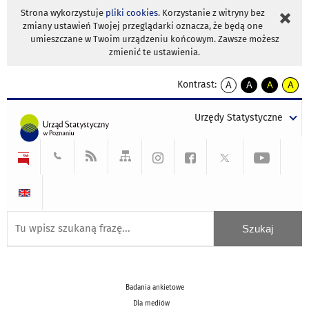
Strona wykorzystuje
pliki cookies
. Korzystanie z witryny bez
zmiany ustawień Twojej przeglądarki oznacza, że będą one
umieszczane w Twoim urządzeniu końcowym. Zawsze możesz
zmienić te ustawienia.
Kontrast:
A
A
A
A
kontrast
kontrast
kontrast
kontra
domyślny
biały
żółty
czarny
Urzędy Statystyczne
tekst
tekst
tekst
na
na
na
czarnym
czarnym
żółtym
Badania ankietowe
Dla mediów