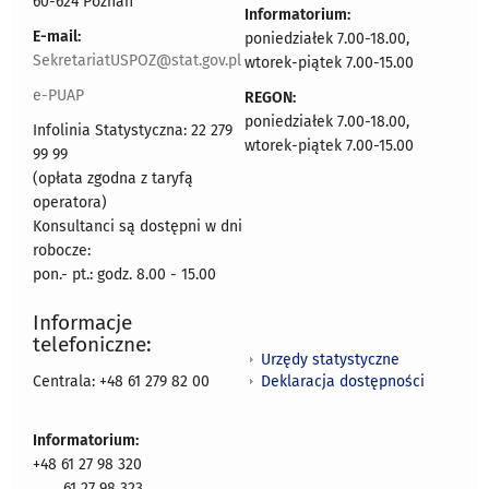
60-624 Poznań
Informatorium:
E-mail:
poniedziałek 7.00-18.00,
SekretariatUSPOZ@stat.gov.pl
wtorek-piątek 7.00-15.00
e-PUAP
REGON:
poniedziałek 7.00-18.00,
Infolinia Statystyczna: 22 279
wtorek-piątek 7.00-15.00
99 99
(opłata zgodna z taryfą
operatora)
Konsultanci są dostępni w dni
robocze:
pon.- pt.: godz. 8.00 - 15.00
Informacje
telefoniczne:
Urzędy statystyczne
Deklaracja dostępności
Centrala: +48 61 279 82 00
Informatorium:
+48 61 27 98 320
61 27 98 323