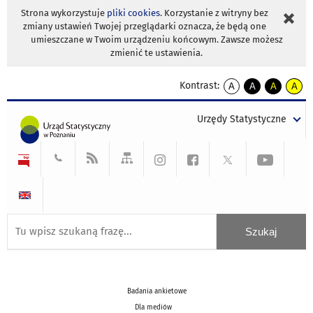
Strona wykorzystuje
pliki cookies
. Korzystanie z witryny bez
zmiany ustawień Twojej przeglądarki oznacza, że będą one
umieszczane w Twoim urządzeniu końcowym. Zawsze możesz
zmienić te ustawienia.
Kontrast:
A
A
A
A
kontrast
kontrast
kontrast
kontra
domyślny
biały
żółty
czarny
Urzędy Statystyczne
tekst
tekst
tekst
na
na
na
czarnym
czarnym
żółtym
Badania ankietowe
Dla mediów