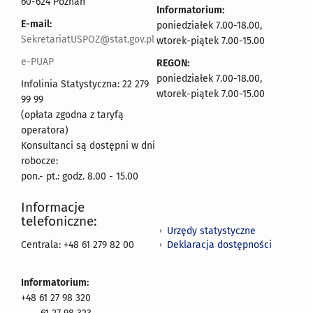
60-624 Poznań
Informatorium:
E-mail:
poniedziałek 7.00-18.00,
SekretariatUSPOZ@stat.gov.pl
wtorek-piątek 7.00-15.00
e-PUAP
REGON:
poniedziałek 7.00-18.00,
Infolinia Statystyczna: 22 279
wtorek-piątek 7.00-15.00
99 99
(opłata zgodna z taryfą
operatora)
Konsultanci są dostępni w dni
robocze:
pon.- pt.: godz. 8.00 - 15.00
Informacje
telefoniczne:
Urzędy statystyczne
Deklaracja dostępności
Centrala: +48 61 279 82 00
Informatorium:
+48 61 27 98 320