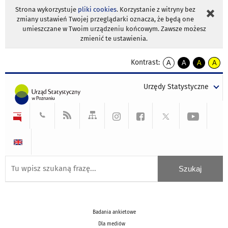
Strona wykorzystuje
pliki cookies
. Korzystanie z witryny bez
zmiany ustawień Twojej przeglądarki oznacza, że będą one
umieszczane w Twoim urządzeniu końcowym. Zawsze możesz
zmienić te ustawienia.
Kontrast:
A
A
A
A
kontrast
kontrast
kontrast
kontra
domyślny
biały
żółty
czarny
Urzędy Statystyczne
tekst
tekst
tekst
na
na
na
czarnym
czarnym
żółtym
Badania ankietowe
Dla mediów