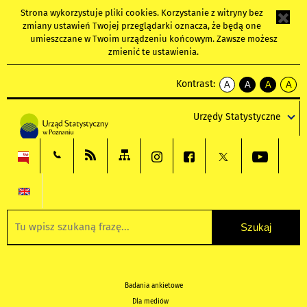
Strona wykorzystuje
pliki cookies
. Korzystanie z witryny bez
zmiany ustawień Twojej przeglądarki oznacza, że będą one
umieszczane w Twoim urządzeniu końcowym. Zawsze możesz
zmienić te ustawienia.
Kontrast:
A
A
A
A
kontrast
kontrast
kontrast
kontra
domyślny
biały
żółty
czarny
Urzędy Statystyczne
tekst
tekst
tekst
na
na
na
czarnym
czarnym
żółtym
Badania ankietowe
Dla mediów