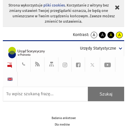
Strona wykorzystuje
pliki cookies
. Korzystanie z witryny bez
zmiany ustawień Twojej przeglądarki oznacza, że będą one
umieszczane w Twoim urządzeniu końcowym. Zawsze możesz
zmienić te ustawienia.
Kontrast:
A
A
A
A
kontrast
kontrast
kontrast
kontra
domyślny
biały
żółty
czarny
Urzędy Statystyczne
tekst
tekst
tekst
na
na
na
czarnym
czarnym
żółtym
Badania ankietowe
Dla mediów