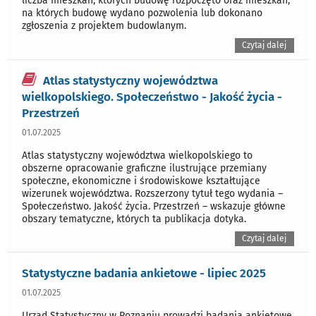
liczba mieszkań, których budowę rozpoczęto oraz mieszkań,
na których budowę wydano pozwolenia lub dokonano
zgłoszenia z projektem budowlanym.
Czytaj dalej
Atlas statystyczny województwa
wielkopolskiego. Społeczeństwo - Jakość życia -
Przestrzeń
01.07.2025
Atlas statystyczny województwa wielkopolskiego to
obszerne opracowanie graficzne ilustrujące przemiany
społeczne, ekonomiczne i środowiskowe kształtujące
wizerunek województwa. Rozszerzony tytuł tego wydania –
Społeczeństwo. Jakość życia. Przestrzeń – wskazuje główne
obszary tematyczne, których ta publikacja dotyka.
Czytaj dalej
Statystyczne badania ankietowe - lipiec 2025
01.07.2025
Urząd Statystyczny w Poznaniu prowadzi badania ankietowe