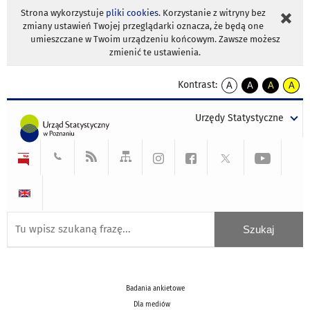
Strona wykorzystuje
pliki cookies
. Korzystanie z witryny bez
zmiany ustawień Twojej przeglądarki oznacza, że będą one
umieszczane w Twoim urządzeniu końcowym. Zawsze możesz
zmienić te ustawienia.
Kontrast:
A
A
A
A
kontrast
kontrast
kontrast
kontra
domyślny
biały
żółty
czarny
Urzędy Statystyczne
tekst
tekst
tekst
na
na
na
czarnym
czarnym
żółtym
Badania ankietowe
Dla mediów