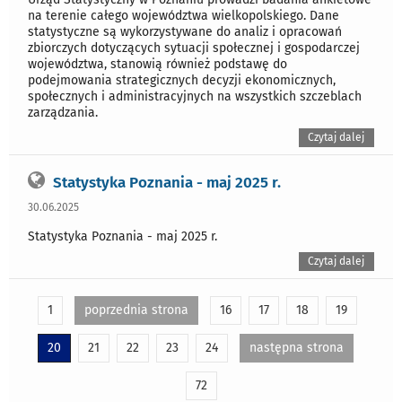
na terenie całego województwa wielkopolskiego. Dane
statystyczne są wykorzystywane do analiz i opracowań
zbiorczych dotyczących sytuacji społecznej i gospodarczej
województwa, stanowią również podstawę do
podejmowania strategicznych decyzji ekonomicznych,
społecznych i administracyjnych na wszystkich szczeblach
zarządzania.
Czytaj dalej
Statystyka Poznania - maj 2025 r.
30.06.2025
Statystyka Poznania - maj 2025 r.
Czytaj dalej
1
poprzednia strona
16
17
18
19
20
21
22
23
24
następna strona
72