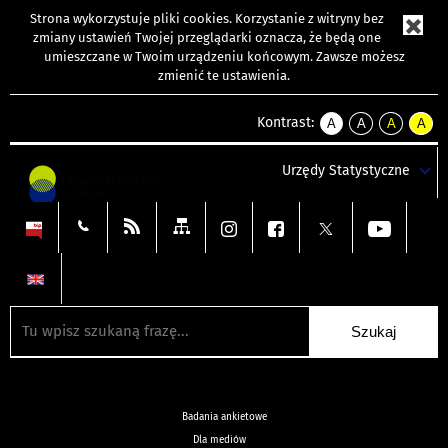
Strona wykorzystuje
pliki cookies
. Korzystanie z witryny bez
zmiany ustawień Twojej przeglądarki oznacza, że będą one
umieszczane w Twoim urządzeniu końcowym. Zawsze możesz
zmienić te ustawienia.
Kontrast:
A
A
A
A
kontrast
kontrast
kontrast
kontra
domyślny
biały
żółty
czarny
Urzędy Statystyczne
tekst
tekst
tekst
na
na
na
czarnym
czarnym
żółtym
Badania ankietowe
Dla mediów