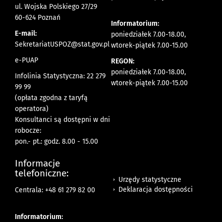
ul. Wojska Polskiego 27/29
60-624 Poznań
Informatorium:
E-mail:
poniedziałek 7.00-18.00,
SekretariatUSPOZ@stat.gov.pl
wtorek-piątek 7.00-15.00
e-PUAP
REGON:
poniedziałek 7.00-18.00,
Infolinia Statystyczna: 22 279
wtorek-piątek 7.00-15.00
99 99
(opłata zgodna z taryfą
operatora)
Konsultanci są dostępni w dni
robocze:
pon.- pt.: godz. 8.00 - 15.00
Informacje
telefoniczne:
Urzędy statystyczne
Deklaracja dostępności
Centrala: +48 61 279 82 00
Informatorium: