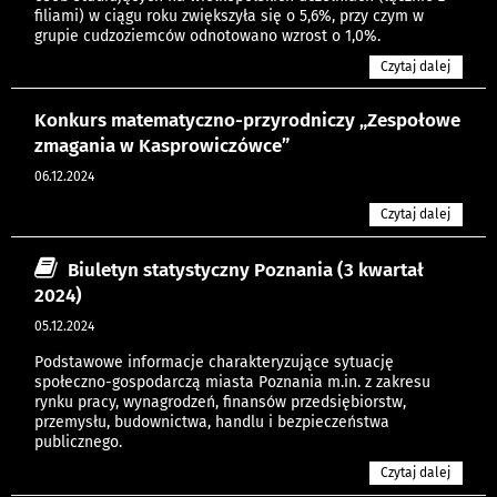
filiami) w ciągu roku zwiększyła się o 5,6%, przy czym w
grupie cudzoziemców odnotowano wzrost o 1,0%.
Czytaj dalej
Konkurs matematyczno-przyrodniczy „Zespołowe
zmagania w Kasprowiczówce”
06.12.2024
Czytaj dalej
Biuletyn statystyczny Poznania (3 kwartał
2024)
05.12.2024
Podstawowe informacje charakteryzujące sytuację
społeczno-gospodarczą miasta Poznania m.in. z zakresu
rynku pracy, wynagrodzeń, finansów przedsiębiorstw,
przemysłu, budownictwa, handlu i bezpieczeństwa
publicznego.
Czytaj dalej