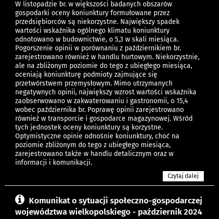
W listopadzie br. w większości badanych obszarów
gospodarki oceny koniunktury formułowane przez
przedsiębiorców są niekorzystne. Największy spadek
wartości wskaźnika ogólnego klimatu koniunktury
odnotowano w budownictwie, o 5,3 w skali miesiąca.
Pogorszenie opinii w porównaniu z październikiem br.
zarejestrowano również w handlu hurtowym. Niekorzystnie,
ale na zbliżonym poziomie do tego z ubiegłego miesiąca,
oceniają koniunkturę podmioty zajmujące się
przetwórstwem przemysłowym. Mimo utrzymanych
negatywnych opinii, największy wzrost wartości wskaźnika
zaobserwowano w zakwaterowaniu i gastronomii, o 15,4
wobec października br. Poprawę opinii zarejestrowano
również w transporcie i gospodarce magazynowej. Wśród
tych jednostek oceny koniunktury są korzystne.
Optymistyczne opinie odnośnie koniunktury, choć na
poziomie zbliżonym do tego z ubiegłego miesiąca,
zarejestrowano także w handlu detalicznym oraz w
informacji i komunikacji.
Czytaj dalej
Komunikat o sytuacji społeczno-gospodarczej
województwa wielkopolskiego - październik 2024