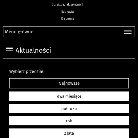
Co, gdzie, jak załatwić?
Edukacja
O stronie
Menu główne
Aktualności
Wybierz przedział:
Najnowsze
dwa miesiące
pół roku
rok
2 lata