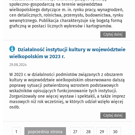
społeczno-gospodarczą na terenie województwa
wielkopolskiego dotyczące m. in. rynku pracy, wynagrodzeń,
cen detalicznych, rolnictwa, przemysłu, budownictwa, rynku
wewnętrznego. Publikacja charakteryzuje się bogatą formą
graficzną w postaci licznych wykresów i kartogramów.
Czytaj dalej
Działalność instytucji kultury w województwie
wielkopolskim w 2023 r.
29.08.2024
W 2023 r. w działalności podmiotów związanych z obszarem
kultury w województwie wielkopolskim obserwowano dalszą
poprawę sytuacji potwierdzoną wzrostem podstawowych
wskaźników opisujących funkcjonowanie tych instytucji.
Zorganizowały one więcej wystaw i spektakli, a także imprez
masowych niż rok wcześniej, w których udział wzięło więcej
osób.
Czytaj dalej
1
poprzednia strona
27
28
29
30