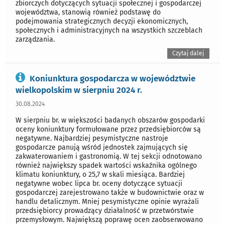
zbiorczych dotyczących sytuacji społecznej i gospodarczej
województwa, stanowią również podstawę do
podejmowania strategicznych decyzji ekonomicznych,
społecznych i administracyjnych na wszystkich szczeblach
zarządzania.
Czytaj dalej
Koniunktura gospodarcza w województwie
wielkopolskim w sierpniu 2024 r.
30.08.2024
W sierpniu br. w większości badanych obszarów gospodarki
oceny koniunktury formułowane przez przedsiębiorców są
negatywne. Najbardziej pesymistyczne nastroje
gospodarcze panują wśród jednostek zajmujących się
zakwaterowaniem i gastronomią. W tej sekcji odnotowano
również największy spadek wartości wskaźnika ogólnego
klimatu koniunktury, o 25,7 w skali miesiąca. Bardziej
negatywne wobec lipca br. oceny dotyczące sytuacji
gospodarczej zarejestrowano także w budownictwie oraz w
handlu detalicznym. Mniej pesymistyczne opinie wyrażali
przedsiębiorcy prowadzący działalność w przetwórstwie
przemysłowym. Największą poprawę ocen zaobserwowano