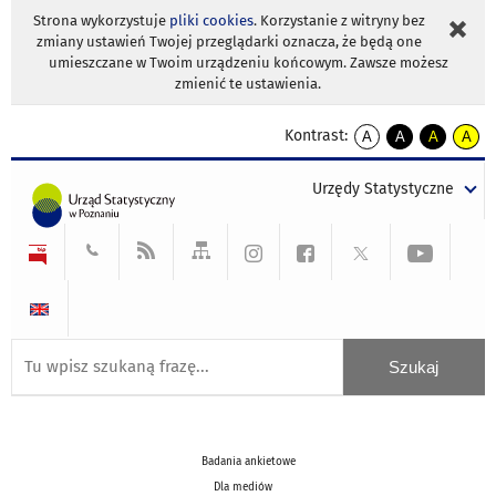
Strona wykorzystuje
pliki cookies
. Korzystanie z witryny bez
zmiany ustawień Twojej przeglądarki oznacza, że będą one
umieszczane w Twoim urządzeniu końcowym. Zawsze możesz
zmienić te ustawienia.
Kontrast:
A
A
A
A
kontrast
kontrast
kontrast
kontra
domyślny
biały
żółty
czarny
Urzędy Statystyczne
tekst
tekst
tekst
na
na
na
czarnym
czarnym
żółtym
Badania ankietowe
Dla mediów