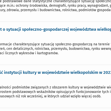
je podstawowe dane statystyczne charakteryzujące sytuację społeczn
ące m.in.: ochrony środowiska, demografii, rynku pracy, wynagrodzeń
ltury, zdrowia, przemysłu i budownictwa, rolnictwa, podmiotów gospod
 o sytuacji społeczno-gospodarczej województwa wielkopol
rmacje charakteryzujące sytuację społeczno-gospodarczą na terenie 
zeń, cen detalicznych, rolnictwa, przemysłu, budownictwa, rynku wewnę
aci licznych wykresów i kartogramów.
ść instytucji kultury w województwie wielkopolskim w 2023
ałalności podmiotów związanych z obszarem kultury w województwie w
rostem podstawowych wskaźników opisujących funkcjonowanie tych inst
asowych niż rok wcześniej, w których udział wzięło więcej osób.