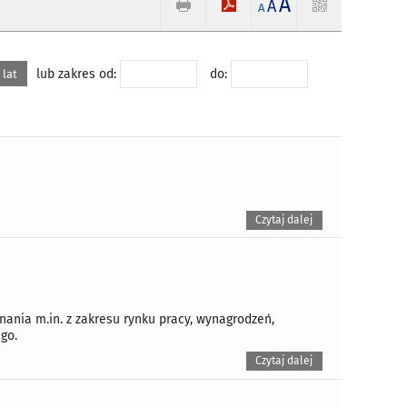
A
A
A
lub zakres od:
do:
 lat
Czytaj dalej
nia m.in. z zakresu rynku pracy, wynagrodzeń,
go.
Czytaj dalej