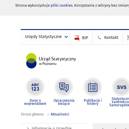
Strona wykorzystuje
pliki cookies
. Korzystanie z witryny bez zmi
Urzędy Statystyczne
Kontakt
BIP
Statystycz
Dane o
Opracowania
Publikacje i
Vademec
województwie
bieżące
foldery
Samorządo
Strona główna
Aktualności
Informacje o Urzędzie