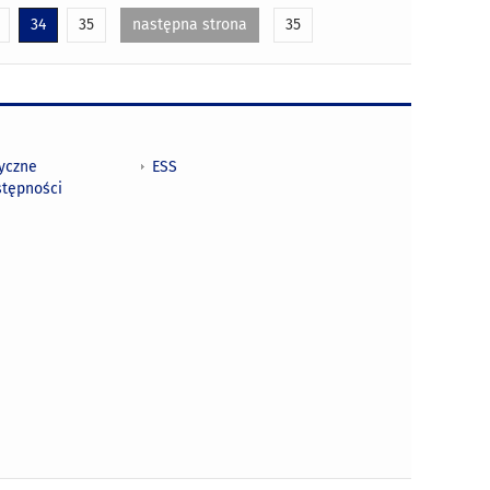
34
35
następna strona
35
tyczne
ESS
stępności