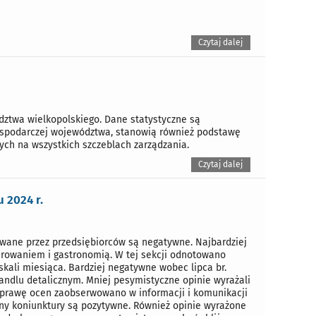
Czytaj dalej
dztwa wielkopolskiego. Dane statystyczne są
gospodarczej województwa, stanowią również podstawę
ych na wszystkich szczeblach zarządzania.
Czytaj dalej
 2024 r.
wane przez przedsiębiorców są negatywne. Najbardziej
rowaniem i gastronomią. W tej sekcji odnotowano
skali miesiąca. Bardziej negatywne wobec lipca br.
andlu detalicznym. Mniej pesymistyczne opinie wyrażali
oprawę ocen zaobserwowano w informacji i komunikacji
eny koniunktury są pozytywne. Również opinie wyrażone