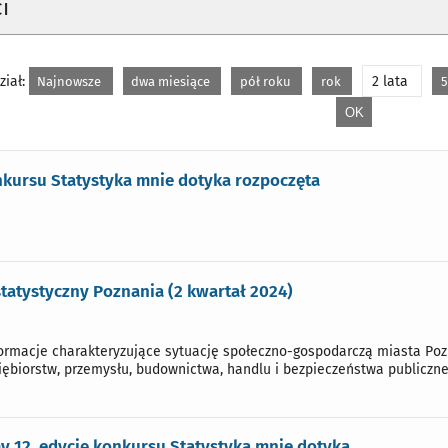
i
iał:
2 lata
Najnowsze
dwa miesiące
pół roku
rok
5
nkursu Statystyka mnie dotyka rozpoczęta
statystyczny Poznania (2 kwartał 2024)
rmacje charakteryzujące sytuację społeczno-gospodarczą miasta Pozna
iębiorstw, przemysłu, budownictwa, handlu i bezpieczeństwa publiczne
 12. edycję konkursu Statystyka mnie dotyka