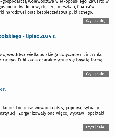
o-gospodarczą województwa wielkopolskiego. Zawarto w
, gospodarstw domowych, cen, mieszkań, finansów
arki narodowej oraz bezpieczeństwa publicznego.
Czytaj dalej
skiego - lipiec 2024 r.
województwa wielkopolskiego dotyczące m. in. rynku
trznego. Publikacja charakteryzuje się bogatą formą
Czytaj dalej
 r.
ielkopolskim obserwowano dalszą poprawę sytuacji
ytucji. Zorganizowały one więcej wystaw i spektakli,
Czytaj dalej