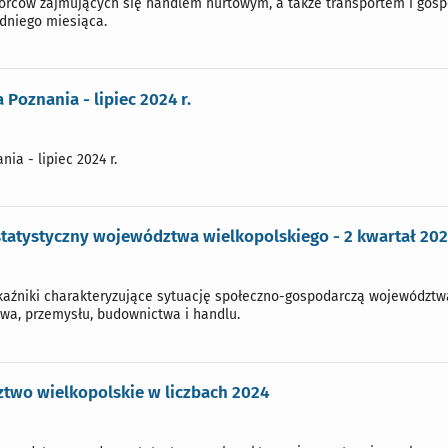
iorców zajmujących się handlem hurtowym, a także transportem i gos
edniego miesiąca.
 Poznania - lipiec 2024 r.
ia - lipiec 2024 r.
statystyczny województwa wielkopolskiego - 2 kwartał 20
źniki charakteryzujące sytuację społeczno-gospodarczą województwa, 
twa, przemysłu, budownictwa i handlu.
two wielkopolskie w liczbach 2024