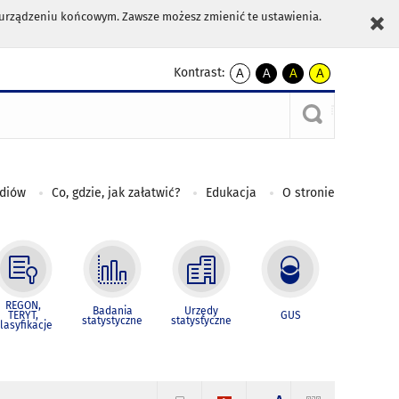
m urządzeniu końcowym. Zawsze możesz zmienić te ustawienia.
Kontrast:
A
A
A
A
kontrast
kontrast
kontrast
kontrast
domyślny
biały
żółty
czarny
tekst
tekst
tekst
na
na
na
czarnym
czarnym
żółtym
ediów
Co, gdzie, jak załatwić?
Edukacja
O stronie
REGON,
Badania
Urzędy
TERYT,
GUS
statystyczne
statystyczne
lasyfikacje