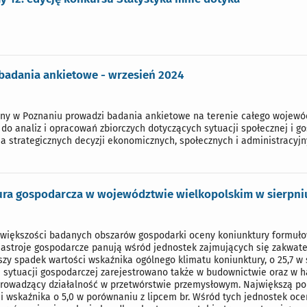
 badania ankietowe - wrzesień 2024
zny w Poznaniu prowadzi badania ankietowe na terenie całego wojewó
do analiz i opracowań zbiorczych dotyczących sytuacji społecznej i 
 strategicznych decyzji ekonomicznych, społecznych i administracyjn
ra gospodarcza w województwie wielkopolskim w sierpniu
w większości badanych obszarów gospodarki oceny koniunktury formuło
astroje gospodarcze panują wśród jednostek zajmujących się zakwate
zy spadek wartości wskaźnika ogólnego klimatu koniunktury, o 25,7 w 
 sytuacji gospodarczej zarejestrowano także w budownictwie oraz w h
prowadzący działalność w przetwórstwie przemysłowym. Największą p
ci wskaźnika o 5,0 w porównaniu z lipcem br. Wśród tych jednostek oc