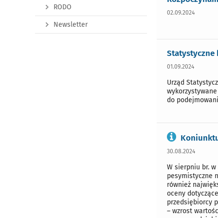
RODO
02.09.2024
Newsletter
Statystyczne
01.09.2024
Urząd Statystyc
wykorzystywane 
do podejmowania
Koniunktu
30.08.2024
W sierpniu br. 
pesymistyczne n
również najwięks
oceny dotyczące
przedsiębiorcy 
– wzrost wartoś