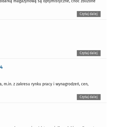
podarką magazynową są optymistyczne, choć zbliżone
Czytaj dalej
Czytaj dalej
24
m.in. z zakresu rynku pracy i wynagrodzeń, cen,
Czytaj dalej