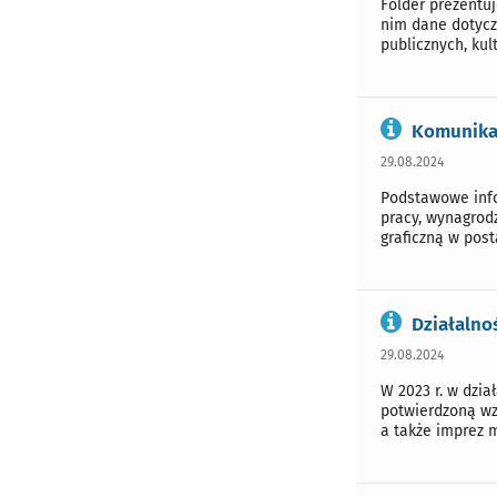
Folder prezentu
nim dane dotycz
publicznych, ku
Komunikat
29.08.2024
Podstawowe info
pracy, wynagrod
graficzną w post
Działalno
29.08.2024
W 2023 r. w dzi
potwierdzoną wz
a także imprez m