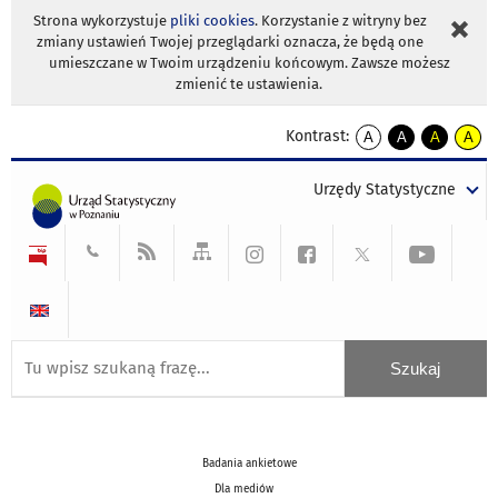
Strona wykorzystuje
pliki cookies
. Korzystanie z witryny bez
zmiany ustawień Twojej przeglądarki oznacza, że będą one
umieszczane w Twoim urządzeniu końcowym. Zawsze możesz
zmienić te ustawienia.
Kontrast:
A
A
A
A
kontrast
kontrast
kontrast
kontra
domyślny
biały
żółty
czarny
Urzędy Statystyczne
tekst
tekst
tekst
na
na
na
czarnym
czarnym
żółtym
Badania ankietowe
Dla mediów