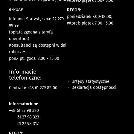
wtorek-piątek 7.00-15.00
e-PUAP
REGON:
poniedziałek 7.00-18.00,
Infolinia Statystyczna: 22 279
wtorek-piątek 7.00-15.00
99 99
(opłata zgodna z taryfą
operatora)
Konsultanci są dostępni w dni
robocze:
pon.- pt.: godz. 8.00 - 15.00
Informacje
telefoniczne:
Urzędy statystyczne
Deklaracja dostępności
Centrala: +48 61 279 82 00
Informatorium:
+48 61 27 98 320
61 27 98 323
61 27 98 317
REGON: