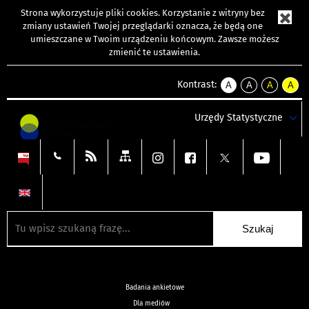
Strona wykorzystuje
pliki cookies
. Korzystanie z witryny bez
zmiany ustawień Twojej przeglądarki oznacza, że będą one
umieszczane w Twoim urządzeniu końcowym. Zawsze możesz
zmienić te ustawienia.
Kontrast:
A
A
A
A
kontrast
kontrast
kontrast
kontra
domyślny
biały
żółty
czarny
Urzędy Statystyczne
tekst
tekst
tekst
na
na
na
czarnym
czarnym
żółtym
Badania ankietowe
Dla mediów