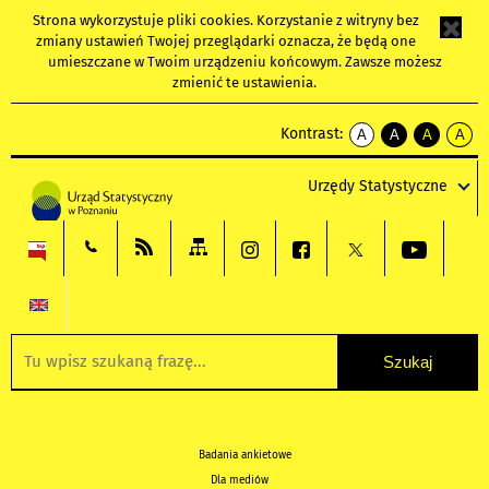
Strona wykorzystuje
pliki cookies
. Korzystanie z witryny bez
zmiany ustawień Twojej przeglądarki oznacza, że będą one
umieszczane w Twoim urządzeniu końcowym. Zawsze możesz
zmienić te ustawienia.
Kontrast:
A
A
A
A
kontrast
kontrast
kontrast
kontra
domyślny
biały
żółty
czarny
Urzędy Statystyczne
tekst
tekst
tekst
na
na
na
czarnym
czarnym
żółtym
Badania ankietowe
Dla mediów