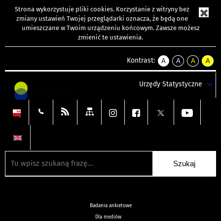
Strona wykorzystuje
pliki cookies
. Korzystanie z witryny bez
zmiany ustawień Twojej przeglądarki oznacza, że będą one
umieszczane w Twoim urządzeniu końcowym. Zawsze możesz
zmienić te ustawienia.
Kontrast:
A
A
A
A
kontrast
kontrast
kontrast
kontra
domyślny
biały
żółty
czarny
Urzędy Statystyczne
tekst
tekst
tekst
na
na
na
czarnym
czarnym
żółtym
Badania ankietowe
Dla mediów