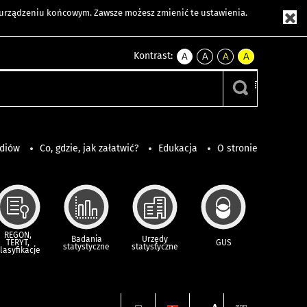
m urządzeniu końcowym. Zawsze możesz zmienić te ustawienia.
Kontrast:
A
A
A
A
kontrast
kontrast
kontrast
kontrast
domyślny
biały
żółty
czarny
tekst
tekst
tekst
na
na
na
czarnym
czarnym
żółtym
ediów
Co, gdzie, jak załatwić?
Edukacja
O stronie
REGON,
Badania
Urzędy
TERYT,
GUS
statystyczne
statystyczne
lasyfikacje