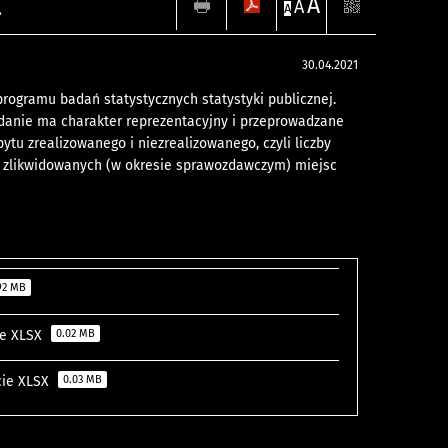
A
.
A
A
30.04.2021
rogramu badań statystycznych statystyki publicznej.
adanie ma charakter reprezentacyjny i przeprowadzane
ytu zrealizowanego i niezrealizowanego, czyli liczby
i zlikwidowanych (w okresie sprawozdawczym) miejsc
92 MB
cie XLSX
0.02 MB
cie XLSX
0.03 MB