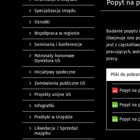
Popyt na p
Specjalizacja Urzędu
Ośrodki
Badanie popytu n
Współpraca w regionie
Obejmuje ono pod
Seminaria i konferencje
jest z częstotli
pracujących, wo
Patronaty honorowe
pracy.
Dyrektora US
Inicjatywy społeczne
Pliki do pobra
Zamówienia publiczne US
Popyt na 
Projekty unijne US
Popyt na 
Infografiki
Praktyki w Urzędzie
Popyt na 
Likwidacja / Sprzedaż
majątku