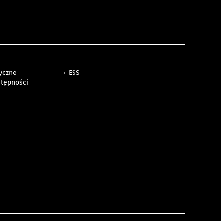
tyczne
ESS
stępności