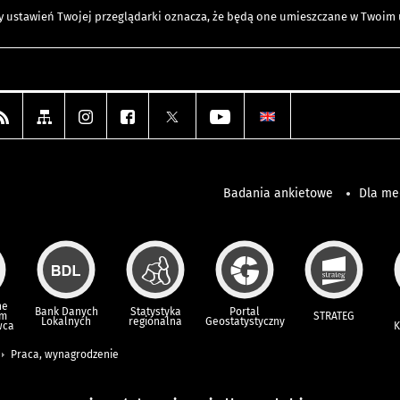
any ustawień Twojej przeglądarki oznacza, że będą one umieszczane w Twoi
Badania ankietowe
Dla m
ne
Bank Danych
Statystyka
Portal
um
STRATEG
Lokalnych
regionalna
Geostatystyczny
wca
K
Praca, wynagrodzenie