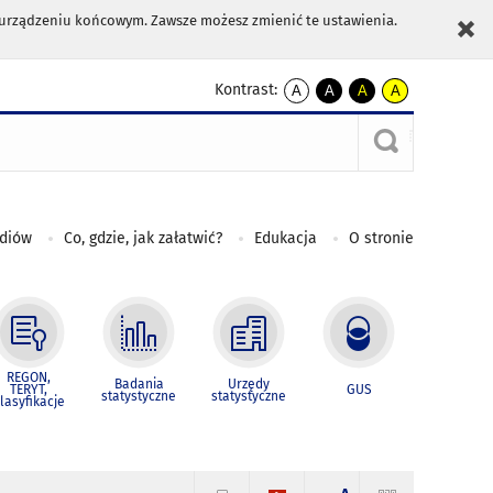
m urządzeniu końcowym. Zawsze możesz zmienić te ustawienia.
Kontrast:
A
A
A
A
kontrast
kontrast
kontrast
kontrast
domyślny
biały
żółty
czarny
tekst
tekst
tekst
na
na
na
czarnym
czarnym
żółtym
ediów
Co, gdzie, jak załatwić?
Edukacja
O stronie
REGON,
Badania
Urzędy
TERYT,
GUS
statystyczne
statystyczne
lasyfikacje