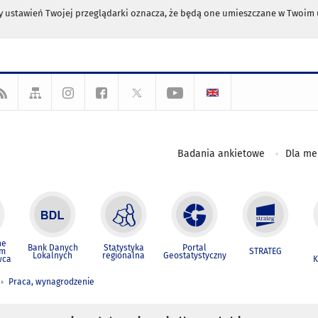
any ustawień Twojej przeglądarki oznacza, że będą one umieszczane w Twoi
Badania ankietowe
Dla m
ne
Bank Danych
Statystyka
Portal
um
STRATEG
Lokalnych
regionalna
Geostatystyczny
wca
K
Praca, wynagrodzenie