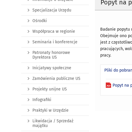
Popyt na p
Specjalizacja Urzędu
Ośrodki
Badanie popytu n
Współpraca w regionie
Obejmuje ono pod
Seminaria i konferencje
jest z częstotli
pracujących, wo
Patronaty honorowe
pracy.
Dyrektora US
Inicjatywy społeczne
Pliki do pobra
Zamówienia publiczne US
Popyt na 
Projekty unijne US
Infografiki
Praktyki w Urzędzie
Likwidacja / Sprzedaż
majątku