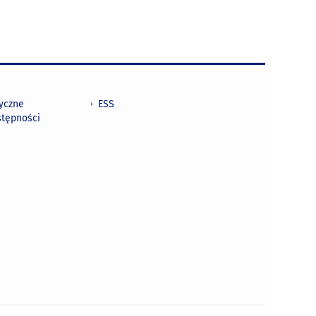
tyczne
ESS
stępności