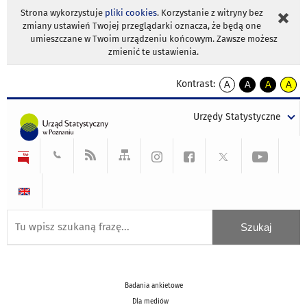
Strona wykorzystuje
pliki cookies
. Korzystanie z witryny bez
zmiany ustawień Twojej przeglądarki oznacza, że będą one
umieszczane w Twoim urządzeniu końcowym. Zawsze możesz
zmienić te ustawienia.
Kontrast:
A
A
A
A
kontrast
kontrast
kontrast
kontra
domyślny
biały
żółty
czarny
Urzędy Statystyczne
tekst
tekst
tekst
na
na
na
czarnym
czarnym
żółtym
Badania ankietowe
Dla mediów