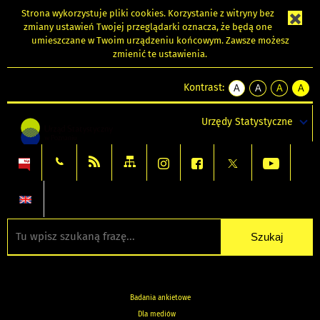
Strona wykorzystuje
pliki cookies
. Korzystanie z witryny bez
zmiany ustawień Twojej przeglądarki oznacza, że będą one
umieszczane w Twoim urządzeniu końcowym. Zawsze możesz
zmienić te ustawienia.
Kontrast:
A
A
A
A
kontrast
kontrast
kontrast
kontra
domyślny
biały
żółty
czarny
Urzędy Statystyczne
tekst
tekst
tekst
na
na
na
czarnym
czarnym
żółtym
Badania ankietowe
Dla mediów