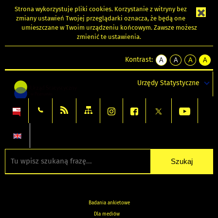
Strona wykorzystuje
pliki cookies
. Korzystanie z witryny bez
zmiany ustawień Twojej przeglądarki oznacza, że będą one
umieszczane w Twoim urządzeniu końcowym. Zawsze możesz
zmienić te ustawienia.
Kontrast:
A
A
A
A
kontrast
kontrast
kontrast
kontra
domyślny
biały
żółty
czarny
Urzędy Statystyczne
tekst
tekst
tekst
na
na
na
czarnym
czarnym
żółtym
Badania ankietowe
Dla mediów