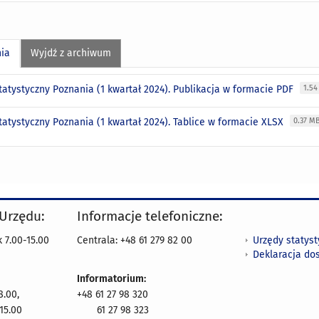
nia
Wyjdź z archiwum
tatystyczny Poznania (1 kwartał 2024). Publikacja w formacie PDF
1.5
tatystyczny Poznania (1 kwartał 2024). Tablice w formacie XLSX
0.37 M
 Urzędu:
Informacje telefoniczne:
Urzędy statys
 7.00-15.00
Centrala: +48 61 279 82 00
Deklaracja do
Informatorium:
8.00,
+48 61 27 98 320
15.00
61 27 98 323