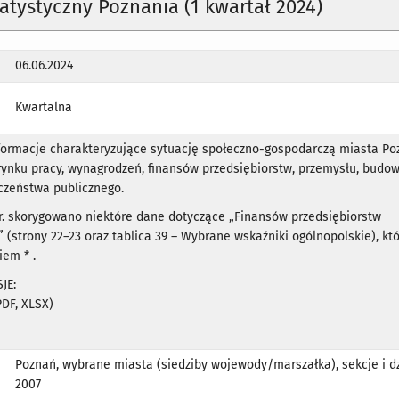
tatystyczny Poznania (1 kwartał 2024)
06.06.2024
Kwartalna
ormacje charakteryzujące sytuację społeczno-gospodarczą miasta Po
 rynku pracy, wynagrodzeń, finansów przedsiębiorstw, przemysłu, budo
czeństwa publicznego.
 r. skorygowano niektóre dane dotyczące „Finansów przedsiębiorstw
 (strony 22–23 oraz tablica 39 – Wybrane wskaźniki ogólnopolskie), kt
em * .
JE:
PDF, XLSX)
Poznań, wybrane miasta (siedziby wojewody/marszałka), sekcje i d
2007