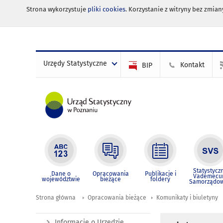
Strona wykorzystuje
pliki cookies
. Korzystanie z witryny bez zmi
Urzędy Statystyczne
Kontakt
BIP
Statystycz
Dane o
Opracowania
Publikacje i
Vademec
województwie
bieżące
foldery
Samorządo
Strona główna
Opracowania bieżące
Komunikaty i biuletyny
Informacje o Urzędzie