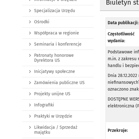
Biuletyn s
Specjalizacja Urzędu
Ośrodki
Data publikacji:
Współpraca w regionie
Częstotliwość
wydania:
Seminaria i konferencje
Podstawowe inf
Patronaty honorowe
m.in. z zakresu
Dyrektora US
handlu i bezpie
Inicjatywy społeczne
Dnia 28.12.2022
niefinansowych”
Zamówienia publiczne US
oznaczono znaki
Projekty unijne US
DOSTĘPNE WERS
Infografiki
elektroniczna (
Praktyki w Urzędzie
Likwidacja / Sprzedaż
Przekroje:
majątku