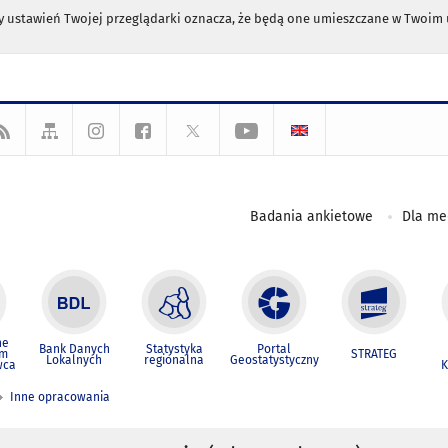
any ustawień Twojej przeglądarki oznacza, że będą one umieszczane w Twoi
Badania ankietowe
Dla m
ne
Bank Danych
Statystyka
Portal
um
STRATEG
Lokalnych
regionalna
Geostatystyczny
wca
K
Inne opracowania