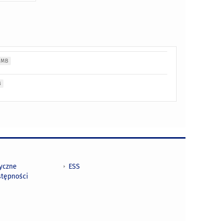
4 MB
B
tyczne
ESS
stępności