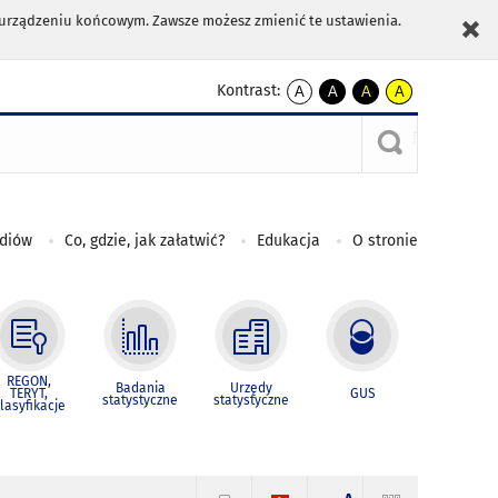
m urządzeniu końcowym. Zawsze możesz zmienić te ustawienia.
Kontrast:
A
A
A
A
kontrast
kontrast
kontrast
kontrast
domyślny
biały
żółty
czarny
tekst
tekst
tekst
na
na
na
czarnym
czarnym
żółtym
ediów
Co, gdzie, jak załatwić?
Edukacja
O stronie
REGON,
Badania
Urzędy
TERYT,
GUS
statystyczne
statystyczne
lasyfikacje