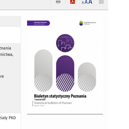
A
A
A
znania
wnictwa,
óre
ziały PKD