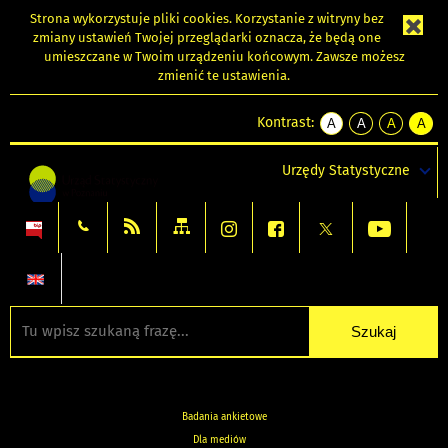
Strona wykorzystuje
pliki cookies
. Korzystanie z witryny bez
zmiany ustawień Twojej przeglądarki oznacza, że będą one
umieszczane w Twoim urządzeniu końcowym. Zawsze możesz
zmienić te ustawienia.
Kontrast:
A
A
A
A
kontrast
kontrast
kontrast
kontra
domyślny
biały
żółty
czarny
Urzędy Statystyczne
tekst
tekst
tekst
na
na
na
czarnym
czarnym
żółtym
Badania ankietowe
Dla mediów