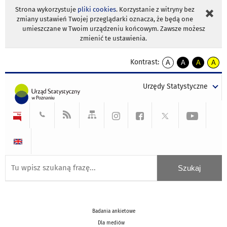
Strona wykorzystuje
pliki cookies
. Korzystanie z witryny bez
zmiany ustawień Twojej przeglądarki oznacza, że będą one
umieszczane w Twoim urządzeniu końcowym. Zawsze możesz
zmienić te ustawienia.
Kontrast:
A
A
A
A
kontrast
kontrast
kontrast
kontra
domyślny
biały
żółty
czarny
Urzędy Statystyczne
tekst
tekst
tekst
na
na
na
czarnym
czarnym
żółtym
Badania ankietowe
Dla mediów