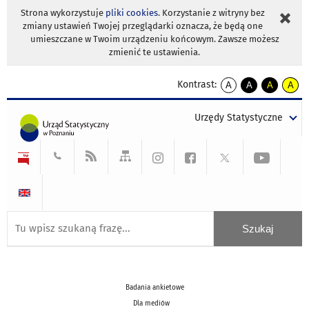
Strona wykorzystuje
pliki cookies
. Korzystanie z witryny bez
zmiany ustawień Twojej przeglądarki oznacza, że będą one
umieszczane w Twoim urządzeniu końcowym. Zawsze możesz
zmienić te ustawienia.
Kontrast:
A
A
A
A
kontrast
kontrast
kontrast
kontra
domyślny
biały
żółty
czarny
Urzędy Statystyczne
tekst
tekst
tekst
na
na
na
czarnym
czarnym
żółtym
Badania ankietowe
Dla mediów