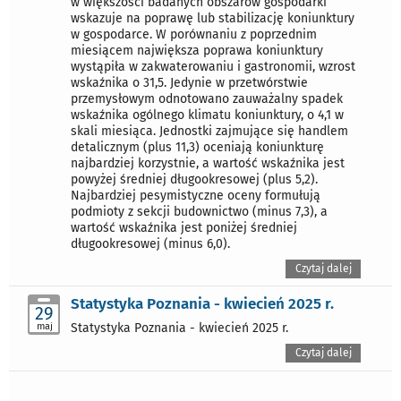
w większości badanych obszarów gospodarki
wskazuje na poprawę lub stabilizację koniunktury
w gospodarce. W porównaniu z poprzednim
miesiącem największa poprawa koniunktury
wystąpiła w zakwaterowaniu i gastronomii, wzrost
wskaźnika o 31,5. Jedynie w przetwórstwie
przemysłowym odnotowano zauważalny spadek
wskaźnika ogólnego klimatu koniunktury, o 4,1 w
skali miesiąca. Jednostki zajmujące się handlem
detalicznym (plus 11,3) oceniają koniunkturę
najbardziej korzystnie, a wartość wskaźnika jest
powyżej średniej długookresowej (plus 5,2).
Najbardziej pesymistyczne oceny formułują
podmioty z sekcji budownictwo (minus 7,3), a
wartość wskaźnika jest poniżej średniej
długookresowej (minus 6,0).
Czytaj dalej
Statystyka Poznania - kwiecień 2025 r.
29
maj
Statystyka Poznania - kwiecień 2025 r.
Czytaj dalej