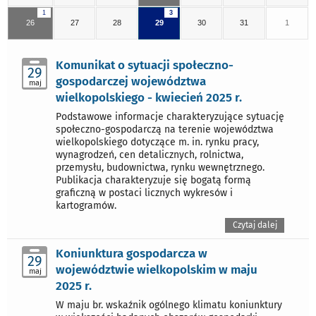
1
3
26
27
28
29
30
31
1
Komunikat o sytuacji społeczno-
29
gospodarczej województwa
maj
wielkopolskiego - kwiecień 2025 r.
Podstawowe informacje charakteryzujące sytuację
społeczno-gospodarczą na terenie województwa
wielkopolskiego dotyczące m. in. rynku pracy,
wynagrodzeń, cen detalicznych, rolnictwa,
przemysłu, budownictwa, rynku wewnętrznego.
Publikacja charakteryzuje się bogatą formą
graficzną w postaci licznych wykresów i
kartogramów.
Czytaj dalej
Koniunktura gospodarcza w
29
województwie wielkopolskim w maju
maj
2025 r.
W maju br. wskaźnik ogólnego klimatu koniunktury