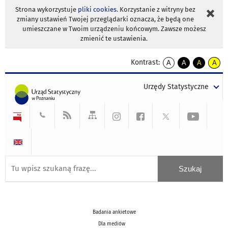
Strona wykorzystuje
pliki cookies
. Korzystanie z witryny bez
zmiany ustawień Twojej przeglądarki oznacza, że będą one
umieszczane w Twoim urządzeniu końcowym. Zawsze możesz
zmienić te ustawienia.
Kontrast:
A
A
A
A
kontrast
kontrast
kontrast
kontra
domyślny
biały
żółty
czarny
Urzędy Statystyczne
tekst
tekst
tekst
na
na
na
czarnym
czarnym
żółtym
Badania ankietowe
Dla mediów