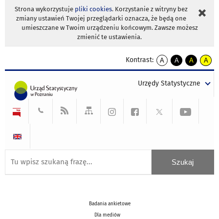
Strona wykorzystuje
pliki cookies
. Korzystanie z witryny bez
zmiany ustawień Twojej przeglądarki oznacza, że będą one
umieszczane w Twoim urządzeniu końcowym. Zawsze możesz
zmienić te ustawienia.
Kontrast:
A
A
A
A
kontrast
kontrast
kontrast
kontra
domyślny
biały
żółty
czarny
Urzędy Statystyczne
tekst
tekst
tekst
na
na
na
czarnym
czarnym
żółtym
Badania ankietowe
Dla mediów