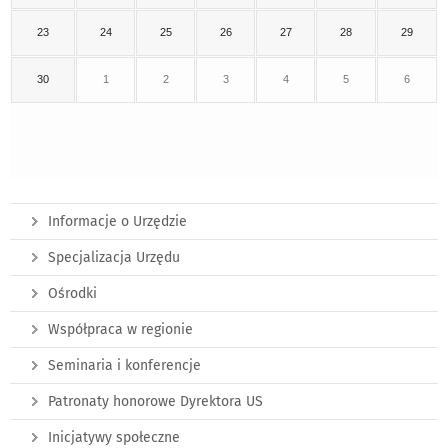
23
24
25
26
27
28
29
30
1
2
3
4
5
6
Informacje o Urzędzie
Specjalizacja Urzędu
Ośrodki
Współpraca w regionie
Seminaria i konferencje
Patronaty honorowe Dyrektora US
Inicjatywy społeczne