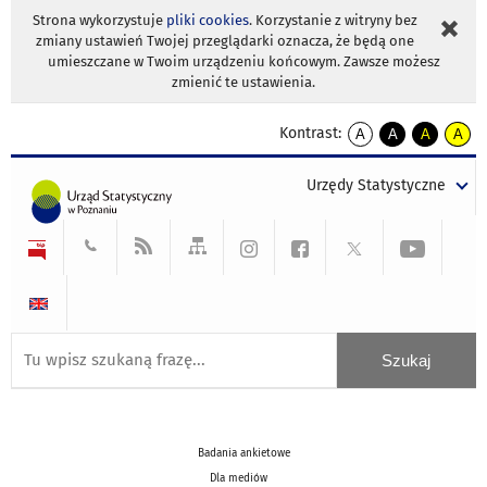
Strona wykorzystuje
pliki cookies
. Korzystanie z witryny bez
zmiany ustawień Twojej przeglądarki oznacza, że będą one
umieszczane w Twoim urządzeniu końcowym. Zawsze możesz
zmienić te ustawienia.
Kontrast:
A
A
A
A
kontrast
kontrast
kontrast
kontra
domyślny
biały
żółty
czarny
Urzędy Statystyczne
tekst
tekst
tekst
na
na
na
czarnym
czarnym
żółtym
Badania ankietowe
Dla mediów